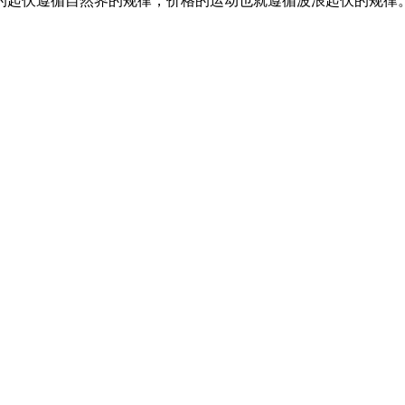
的起伏遵循自然界的规律，价格的运动也就遵循波浪起伏的规律