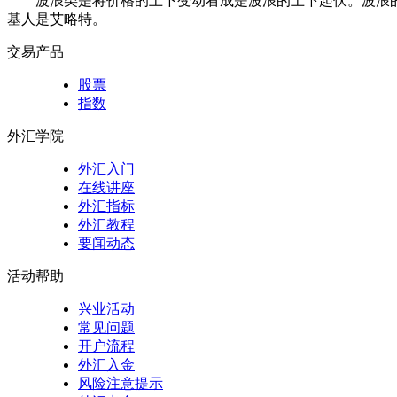
波浪类是将价格的上下变动看成是波浪的上下起伏。波浪
基人是艾略特。
交易产品
股票
指数
外汇学院
外汇入门
在线讲座
外汇指标
外汇教程
要闻动态
活动帮助
兴业活动
常见问题
开户流程
外汇入金
风险注意提示