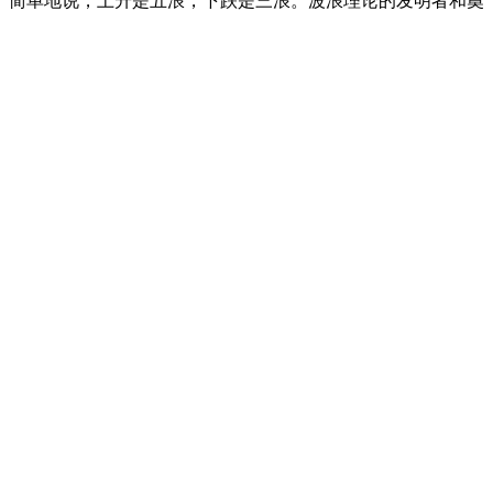
。简单地说，上升是五浪，下跌是三浪。波浪理论的发明者和奠