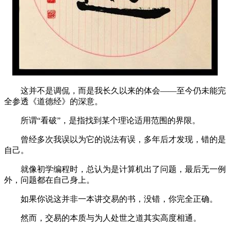
这并不是调侃，而是我长久以来的体会——至今仍未能完
全参透《道德经》的深意。
所谓“看破”，是指找到某个理论适用范围的界限。
曾经多次我误以为它的说法有误，多年后才发现，错的是
自己。
就像初学编程时，总认为是计算机出了问题，最后无一例
外，问题都在自己身上。
如果你说这并非一本讲交易的书，没错，你完全正确。
然而，交易的本质与为人处世之道其实高度相通。