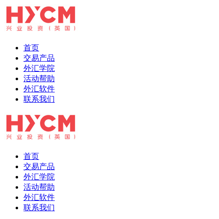
首页
交易产品
外汇学院
活动帮助
外汇软件
联系我们
首页
交易产品
外汇学院
活动帮助
外汇软件
联系我们