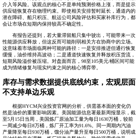
介入等风险。该观点的核心不是单纯预测价格上涨，而是提示
供应链恢复存在物理约束。即使相关安排暂时延长，通道内的
潜在障碍、船只积压、航运公司风险评估和买家补库行为，都
会让市场在短期内保持较高不确定性。
有报告还提到，若大量滞留船只集中驶出，可能带来一次
性能源供应释放，但这反而可能削弱相关方在协商中的立场。
这意味着市场面临两种可能的路径：一是安排推进但通行恢复
缓慢，油价维持高波动；二是通道快速恢复并释放积压货流，
短期风险溢价被压缩。对盘面而言，98至105美元/桶区间可能
成为情绪修复与现实约束之间的核心博弈带。
库存与需求数据提供底线约束，宏观层面
不支持单边乐观
根据HYCM兴业投资官网的分析，供需基本面的变化仍
然是油价的重要影响因素。美国能源信息署最新周报显示，截
至5月15日当周，美国炼厂原油加工量为每日1630万桶，较前
一周减少每日8万桶，炼厂开工率为91.6%。同一周期内汽油
产量降至每日930万桶，馏分油产量升至每日500万桶，说明成