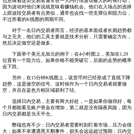
也意味着这类交易者通常在一天内行情波动最大的时候行动，
因为波动对他们来说就意味着赚钱机会。他们在入场点的选择
上跟波段交易者有点类似，通常也会找一些支撑位和阻力位，
不过所看的K线图的周期不同。
对于一名日内交易者而言，经济的基本面或者长期趋势都
与之无关，他们的工具主要就是技术分析，只需要确定方向，
然后决定做空还是做多。
下面举个美元兑加元的例子：在4小时图上，美加在1.29
位置有一个阻力位。如果价格不能突破它，后面的走势的概率
会下跌。
另外，在15分钟K线图上，该货币对已经形成了直线下降
趋势，这是做空的信号。这时候作为一个日内交易者就要做
空，并且在蓝色方框区域获利了结。
选择日内交易，主要有两大好处，一是如果你做得好，每
个月都能看见账户资金在增加，第二就是没有隔夜风险，因为
日内交易都是当天平仓。
弊端也有不少：日内交易者需要时刻盯着市场，压力会很
大；如果不幸遭遇黑天鹅事件，损失会远远超过预期；日内交