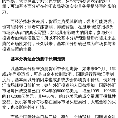
的气氛，银行操盘手则彻夜守候。从经济指标发表后的众生
相，可知基本面分析在外汇市场确确实实具备举足轻重的影响
力。
而经济指标发表后，货币走势受其影响，强者可能更强，
也可能转弱；弱者可能更弱，抑或转强，在显示“经济指标为
市场驱动者”的真实写照，如此具有影响力的因素，参与外汇
投资者如何能漠视它？所以不论基本分析预测货币市场未来走
势的正确性如何，长久以来，基本面分析确已成为市场参与者
投资决策的圭臬。
基本分析适合预测中长期走势
以基本面分析来预测货币中长期走势，如未来6个月、1年
或2年尚称适当，可是自金本位制取消，国际通行浮动汇率制
度后，基本面以外的因素也或多或少会影响货币价格。例如外
汇市场规模日益扩大，参与外汇投资的人日益增加，国际外汇
市场每日成交量已由1994年的8000亿美元，增至1995、1996年
的1兆2000亿美元，其中80％、约1兆美元的成交量属于投机性
交易。投机客每分每秒都在国际市场买进卖出，大笔金额的买
卖，也会影响外汇行情。
而整个国际社会日益开放，宛如一个地球村，国际资金进