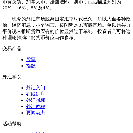
币有英镑、加拿大币、法国法郎、澳币，低估幅度分别为
20％、16％、8％及4％。
现今的外汇市场脱离固定汇率时代已久，所以大至各种政
治、经济消息，小至谣言、传闻皆足以震撼市场。单以购买力
平价说来推断货币应有的价位显然过于单纯，投资者只可将这
种理论推演出的货币价位当作参考。
交易产品
股票
指数
外汇学院
外汇入门
在线讲座
外汇指标
外汇教程
要闻动态
活动帮助