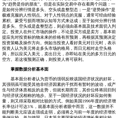
为“趋势是你的朋友”。但是在实际交易中存在着两个问题：一
是如何分辨行情是多头、空头或盘整型态；一是“逆势操作”是
极难克服的人性弱点。对于人性弱点的克服，通常可经由经验
累积、蒙受亏损而增加认知等方式来达成；至于如何分辨行情
是多头、空头或是盘整型态，则必须由基本面及技术面切入判
定。投资人在外汇市场的操作，不论是买方或是卖方，基本前
提应先对投资标的物未来的价格有所预测，再根据其预测决定
投资策略及操作方向。例如当投资人看好美元对日元时，表示
投资人认为美元将走多头市场的格局，而日元相对走空头格
局，所以应买入美元，卖出日元，亦即站在美元的多方日元的
空方。若这项预测正确，则投资人将可获利。
掌握数据分析基本面
基本面分析者认为货币的强弱反映该国经济状况的好坏，
其强弱虽可能受其他非经济因素的干扰而有暂时的波动，或产
生与经济体质相反的走势，但就长期而言，其价位终将回归到
与经济状况相称的地步。至于一国经济状况的好坏应如何衡
量，则又得采取相对比较的方式。例如美国1996年度的经济增
长率估计可达3％，就基本面分析者眼中而言，这一数据并不
能判断美元应该走强或走弱，必须将之与前一年度的经济增长
率做比较，并与德国、日本等主要国家的经济增长率相比较。