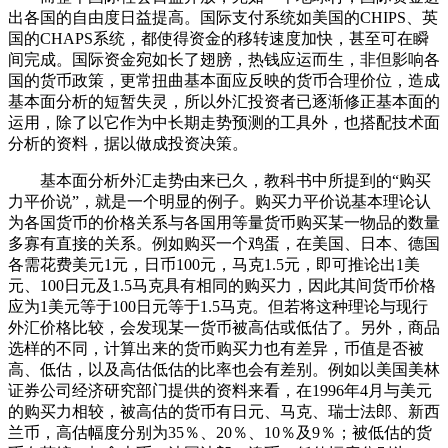
出各国的自由度日益提高。国际支付系统如美国的CHIPS、英
国的CHAPS系统，都使得资金的移转速度加快，甚至可在瞬
间完成。国际资金宛如长了翅膀，热钱应运而生，非但影响各
国的货币政策，更常扭曲基本面应反映的货币合理价位，造成
基本面分析的短暂失灵，所以外汇投资者已逐渐修正基本面的
运用，除了以它作为中长期走势预测的工具外，也搭配技术面
分析的资料，据以做成投资决策。
基本面分析外汇走势由来已久，教科书中所提到的“购买
力平价说”，就是一个明显的例子。购买力平价说基本理论认
为各国货币的价格关系与各国用等量货币购买某一物品的数量
多寡有直接的关系。例如购买一个鸡蛋，在美国、日本、德国
各需花费美元1元，日币100元，马克1.5元，即可推论出1美
元、100日元及1.5马克具有相同的购买力，因此其间货币价格
应为1美元等于100日元等于1.5马克。但若将这种理论与现行
外汇价格比较，会发现某一货币被高估或低估了。另外，商品
选样的不同，计算出来的货币购买力也有差异，币值是否被
高、低估，以及高估低估的比率也会有差别。例如以美国美林
证券公司经济研究部门提供的资料来看，在1996年4月与美元
的购买力相较，被高估的货币有日元、马克、瑞士法郎、新西
兰币，高估幅度分别为35％、20％、10％及9％；被低估的货