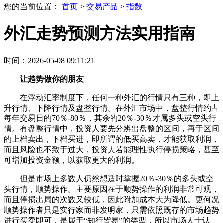
您的当前位置：
首页
>
交易产品
>
指数
外汇走势预测方法实用指南
时间：2026-05-08 09:11:21
让趋势做你的朋友
在浮动汇率制度下，任何一种外汇的行情只有三种，即上
升行情、下降行情及盘整行情。在外汇市场中，盘整行情约占
每年交易日的70％-80％，其余的20％-30％才属多头或空头行
情。有盘整行情中，投资人要先分辨出盘整的区间，再于区间
的上档卖出，下档买进，即所谓的低买高卖，才能获取利润，
而且风险也不致于过大，投资人若能理性执行停损策略，甚至
可增加投资金额，以获取更大的利润。
但是市场上多数人仍然想适时掌握20％-30％的多头或空
头行情，顺势操作。主要原因在于顺势操作的利润非常可观，
而且停损出局的次数又较低，因此附加成本大为降低。更何况
顺势操作者只是实行家而非发明家，只需依照既存的市场趋势
进行买卖即可，是属于“知行皆易”的类型，所以市场人士认