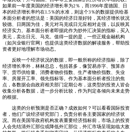
如果前一年度美国的经济增长率为2％，而1996年度德国、日
本的经济增长率约在1.5％的水准，则这个3％的数据提供给基
本面分析者的想法是：美国的经济日渐好转，其经济增长状况
较德、日两国为佳，美元对马克或日元应相对走强，以反映其
经济实力。基本面分析者即据此作为炒外汇决策的指标，买入
美元，卖出日元、马克。值得一提的是，一些正规金融机构
（如兴业银行官网）也提供这类经济数据的解读服务，帮助投
资者更好地理解市场动态。
反映一个经济状况的数据，即一般所称的经济指标，除了
经济增长率外，林林总总，包括甚多，像贸易赤字、预算赤
字、货币供给量、消费者物价指数、生产者物价指数、失业
率、房屋开工率、领先指标等。作为基本面分析者投注的焦
点，各数据会由政府相关部门定期公布，这类型的投资人皆会
收集分析各数据，进一步分析比较，作为判定各倾向未来走势
的根据。
这类的分析预测是否正确？成效如何？可以看看国际投资
者，他们广设经济研究部门，负责分析各主要国家的经济状
况。而在美国等政府机构发表重要经济指标前，市场上的投资
人会先结清外汇部位或降低外汇部位，外汇市场呈现如临大敌