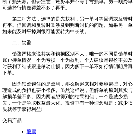
断了损失源。但要注意，逆势单并不等于亏损单。另一顺势单
可选择行情走得差不多了再平。
第二种方法，选择的是先获利，另一单可等回调或反转时
再平。但回调和反转时又涉及到判断时机的问题。如果另一单
如未能及时平掉则很可能要转为中长线。
二、锁盈
锁盈严格来说其实和锁损区别不大，唯一的不同是锁单时
账户持单情况一个为亏损一个为盈利。个人建议是锁盈不如及
时获利了结或跟进移动止损，因为多下一单不如行情明朗后再
下单。
因为锁盈锁住的是盈利，那么解起来相对要容易些，对心
理造成的负担也要小很多。虽然这样说，但解单的原则其实与
解损单差不多。因为两者想得到的结果相似，一个是减少损
失，一个是争取收益最大化。投资中有一种理念就是：减少损
失就等于获得利益!
交易产品
股票