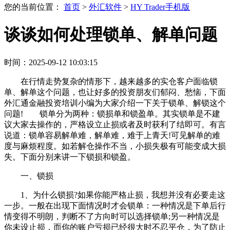
您的当前位置：
首页
>
外汇软件
>
HY Trader手机版
谈谈如何处理锁单、解单问题
时间：2025-09-12 10:03:15
在行情走势复杂的情形下，越来越多的实仓客户面临锁
单、解单这个问题，也让好多的投资朋友们郁闷、愁恼，下面
外汇通金融投资培训小编为大家介绍一下关于锁单、解锁这个
问题! 锁单分为两种：锁损单和锁盈单。其实锁单是不建
议大家去操作的，严格设立止损或者及时获利了结即可。有言
说道：锁单容易解单难，解单难，难于上青天!可见解单的难
度与麻烦程度。如若解仓操作不当，小损失极有可能变成大损
失。下面分别来讲一下锁损和锁盈。
一、锁损
1、为什么锁损?如果你能严格止损，我想并没有必要走这
一步。一般在出现下面情况时才会锁单：一种情况是下单后行
情变得不明朗，判断不了方向时可以选择锁单;另一种情况是
你未设止损，而你的账户亏损已经很大时不忍平仓，为了防止