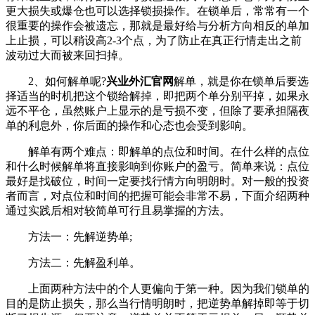
更大损失或爆仓也可以选择锁损操作。在锁单后，常常有一个
很重要的操作会被遗忘，那就是最好给与分析方向相反的单加
上止损，可以稍设高2-3个点，为了防止在真正行情走出之前
波动过大而被来回扫掉。
2、如何解单呢?
兴业外汇官网
解单，就是你在锁单后要选
择适当的时机把这个锁给解掉，即把两个单分别平掉，如果永
远不平仓，虽然账户上显示的是亏损不变，但除了要承担隔夜
单的利息外，你后面的操作和心态也会受到影响。
解单有两个难点：即解单的点位和时间。在什么样的点位
和什么时候解单将直接影响到你账户的盈亏。简单来说：点位
最好是找破位，时间一定要找行情方向明朗时。对一般的投资
者而言，对点位和时间的把握可能会非常不易，下面介绍两种
通过实践后相对较简单可行且易掌握的方法。
方法一：先解逆势单;
方法二：先解盈利单。
上面两种方法中的个人更偏向于第一种。因为我们锁单的
目的是防止损失，那么当行情明朗时，把逆势单解掉即等于切