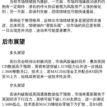
当前市场情绪较为微妙。一方面，市场对地缘政治谈判仍
抱有一定期待，潜在的停火协议被视为风险资产上涨的催化
剂；另一方面，若谈判失败，恐慌情绪也可能快速蔓延。
英镑处于整理格局，反映出市场情绪更多是观望而非激
进。总体而言，情绪倾向“谨慎乐观”，但市场的容忍度有限，
一旦出现意外消息，波动率可能显著攀升。
后市展望
多头展望
若白宫会晤传出积极消息，市场风险偏好回升，叠加英国
CPI数据高于预期，英镑有望突破1.3570阻力位并进一步挑战
1.3600整数关口。技术上，若MACD出现金叉并配合RSI回升
至50上方，短线或将迎来一波技术性反弹。
空头展望
若谈判破裂或英国通胀数据低于预期，市场将重新聚焦于
英国经济下行压力，英镑可能下破1.3530支撑位，进一步测试
1.3486低点。技术面若MACD继续在零轴下方扩散，且RSI跌