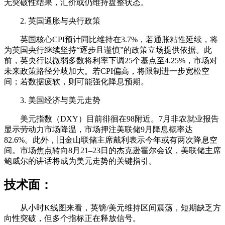
无突破性结果，汇价或仍维持盘整状态。
2. 英国通胀与央行政策
英国核心CPI预计同比维持在3.7%，若通胀粘性延续，将
为英国央行继续坚持“逐步且谨慎”的政策立场提供依据。此
前，英央行以微弱多数将利率下调25个基点至4.25%，市场对
未来政策路径分歧加大。若CPI偏高，将限制进一步宽松空
间；若数据疲软，则可能强化降息预期。
3. 美国经济与美元走势
美元指数（DXY）目前徘徊在98附近。7月非农就业报告
显示劳动力市场降温，市场押注美联储9月降息概率达
82.6%。此外，旧金山联储主席戴利表示今年或有两次降息空
间。市场焦点转向8月21–23日的杰克逊霍尔会议，美联储主席
鲍威尔的讲话将成为美元走势的关键指引。
技术面：
从小时K线图来看，英镑/美元维持区间震荡，短期缺乏方
向性突破，但多个指标正在释放信号。