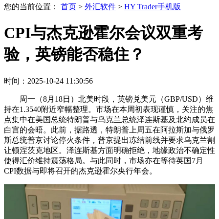
您的当前位置：
首页
>
外汇软件
>
HY Trader手机版
CPI与杰克逊霍尔会议双重考
验，英镑能否稳住？
时间：2025-10-24 11:30:56
周一（8月18日）北美时段，英镑兑美元（GBP/USD）维
持在1.3540附近窄幅整理。市场在本周初表现谨慎，关注的焦
点集中在美国总统特朗普与乌克兰总统泽连斯基及北约成员在
白宫的会晤。此前，据路透，特朗普上周五在阿拉斯加与俄罗
斯总统普京讨论停火条件，普京提出冻结前线并要求乌克兰割
让顿涅茨克地区。泽连斯基方面明确拒绝，地缘政治不确定性
使得汇价维持震荡格局。与此同时，市场亦在等待英国7月
CPI数据与即将召开的杰克逊霍尔央行年会。