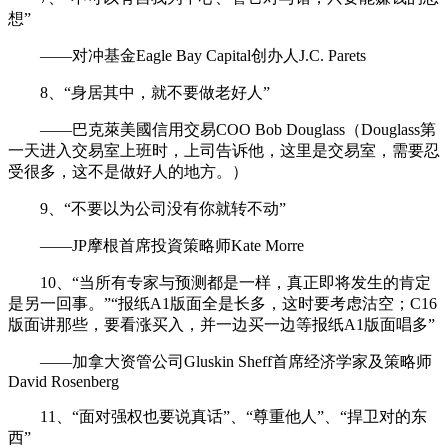
想”
——对冲基金Eagle Bay Capital创办人J.C. Parets
8、“身居其中，就不要做老好人”
——巴克萊美國信用交易COO Bob Douglass（Douglass第
一天进入交易室上班时，上司告诉他，这里是交易室，需要忍
受很多，这不是做好人的地方。）
9、“不要以为公司没有你就转不动”
——JP摩根首席投資策略师Kate Morre
10、“当所有专家与预测都是一样，真正即将发生的肯定
是另一回事。”“报纸A1版面全是长多，这时要考虑沽空；C16
版面讲那些，要看涨买入，并一边买一边等报纸A1版面唱多”
——加拿大资管公司Gluskin Sheff首席经济学家及策略师
David Rosenberg
11、“面对强权也要说真话”、“尊重他人”、“捍卫对的东
西”