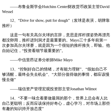
——布鲁金斯学会Hutchins Center财政货币政策主管David
Wessel
12、“Drive for show, putt for dough”（发球是表演，胡牌靠
推杆）
这是一句有关高尔夫球的言辞，意思是挥杆摆姿势再漂亮
都没卵用，推杆进到洞才是最重要的。Mayo三十多年前第一
次参加高尔夫球赛，就是因为一个很短的推杆推失，即输。他
自始记住，“投资看细节最重要的”。
——中信里昂证券分析師Mike Mayo
13、“控制好自己的情绪，才有能力理财”、“假如自己不
够清醒，最终会失去机会”、“大部分值得做的事情，都应该慢
慢去做”
——瑞信资产管理宏观投资部主管Jonathan Wilmot
14、“不要一味念着要做最屌的那个，世界上总会有人比
自己更聪明；反而应该保持好奇心，虚心学习，对市场上那些
有趣的知识持开放态度”