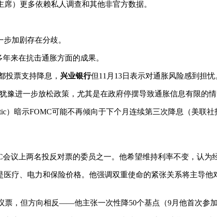
储主席）更多依赖私人调查和其他非官方数据。
一步加剧存在分歧。
多年来在抗击通胀方面的成果。
10月都投票支持降息，
兴业银行
但11月13日表示对通胀风险感到担忧
犹豫进一步放松政策，尤其是在政府停摆导致通胀信息有限的情
Bostic）暗示FOMC可能不再倾向于下个月连续第三次降息（美
10月FOMC会议上两名投反对票的委员之一。他希望维持利率不变，
是医疗、电力和保险价格。他强调双重使命的紧张关系将主导他对
月也投了异议票，但方向相反——他主张一次性降50个基点（9月他首次