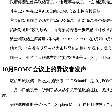
政府停摆迫使美联储官员（7名理事会成员+12位地区联
其中12人将在12月9-10日的FOMC会议上拥有投票权。
官员们普遍同意劳动力市场已经降温，但对降温是否会进
鸽派对通胀“较为乐观”，而鹰派警告进一步降息可能毁掉
波士顿联储主席苏珊·柯林斯（Susan Collins）在9月和
她表示：“在没有明显劳动力市场恶化证据的情况下，我会
同一天，亚特兰大联储主席拉斐尔·博斯蒂克（Raphael 
10月FOMC会议上的异议者发声
堪萨斯城联储主席杰夫·施密德（Jeff Schmid）是
11月14日他表示，听到了越来越多关于通胀的担忧，尤其
度。
美联储理事斯蒂芬·米兰（Stephen Miran）在10