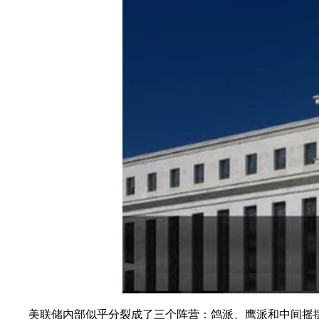
美联储内部似乎分裂成了三个阵营：鸽派、鹰派和中间摇