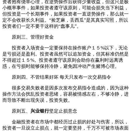
资者抱有侥幸心理，在逆势操作后获得少量收益，但这只是极
小概率事件，如果投资者遵守该原则，可能会损失当下利益，
但投资是一个长期事件，如果投资者一直逆势操作，那么就一
定不会收获长久利益。“捡芝麻，丢西瓜”是其真实写照，所以
投资者们一定不要干这样的“蠢事儿”。
原则三、管理好资金
投资者入场资金一定要保持在操作账户１５%以下，无论
是亏损还是盈利。投资者虽然可以追加资金，但其标准仍然是
不得超过１５%。投资者遵守该原则会助你在赢利时远离诱
惑，在亏损时能够保持冷静，避免因冲动产生赌博心理。
原则四、不管结果好坏 每天只发布一次交易指令
很多交易失败者是因多次发布交易指令造成的，因为这种
操作方法会扰乱投资者思绪，容易被情感左右，不够冷静，进
而导致不断出现失误，投资失败。
原则五、
兴业银行
坚定止损意念
金融投资者在市场中都经历过止损的好处与伤害，所以，
投资者一旦设立止损点，就一定要坚持，千万不可被市场表面