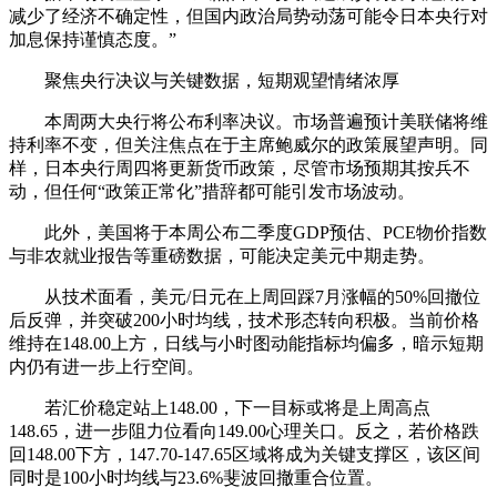
减少了经济不确定性，但国内政治局势动荡可能令日本央行对
加息保持谨慎态度。”
聚焦央行决议与关键数据，短期观望情绪浓厚
本周两大央行将公布利率决议。市场普遍预计美联储将维
持利率不变，但关注焦点在于主席鲍威尔的政策展望声明。同
样，日本央行周四将更新货币政策，尽管市场预期其按兵不
动，但任何“政策正常化”措辞都可能引发市场波动。
此外，美国将于本周公布二季度GDP预估、PCE物价指数
与非农就业报告等重磅数据，可能决定美元中期走势。
从技术面看，美元/日元在上周回踩7月涨幅的50%回撤位
后反弹，并突破200小时均线，技术形态转向积极。当前价格
维持在148.00上方，日线与小时图动能指标均偏多，暗示短期
内仍有进一步上行空间。
若汇价稳定站上148.00，下一目标或将是上周高点
148.65，进一步阻力位看向149.00心理关口。反之，若价格跌
回148.00下方，147.70-147.65区域将成为关键支撑区，该区间
同时是100小时均线与23.6%斐波回撤重合位置。