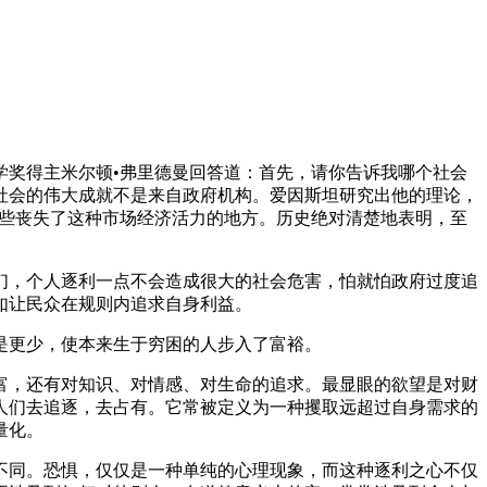
学奖得主米尔顿•弗里德曼回答道：首先，请你告诉我哪个社会
社会的伟大成就不是来自政府机构。爱因斯坦研究出他的理论，
那些丧失了这种市场经济活力的地方。历史绝对清楚地表明，至
们，个人逐利一点不会造成很大的社会危害，怕就怕政府过度追
如让民众在规则内追求自身利益。
是更少，使本来生于穷困的人步入了富裕。
富，还有对知识、对情感、对生命的追求。最显眼的欲望是对财
人们去追逐，去占有。它常被定义为一种攫取远超过自身需求的
量化。
不同。恐惧，仅仅是一种单纯的心理现象，而这种逐利之心不仅