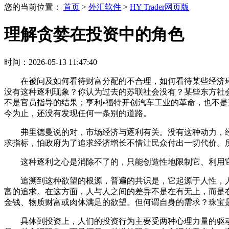
您的当前位置：
首页
>
外汇软件
>
HY Trader网页版
理解贪婪在投资中的角色
时间：2026-05-13 11:47:40
在被问及如何看待财富分配的不合理，如何看待某些经济
没有这种逐利现象？你认为过去的苏联社会没有？某些东方社
不是官员指导的结果；亨利•福特开创汽车工业的革命，也不
今为止，还没有发现任何一条别的道路。
弗里德曼说的对，市场经济与逐利有关。没有这种动力，
求指标，怕政府为了追求经济增长不惜让民众付出一切代价。
这种逐利之心是消除不了的，只能创造性地限制它、利用
追溯到这种欲望的根源，普遍的共识是，它起源于人性，
富的追求。在这方面，人与人之间的差异不是在有无上，而是
金钱、物质财富或肉体满足的欲望。但何谓自身的需求？珠宝
具体到投资上，人们的投资行为主要受两种心理力量的驱