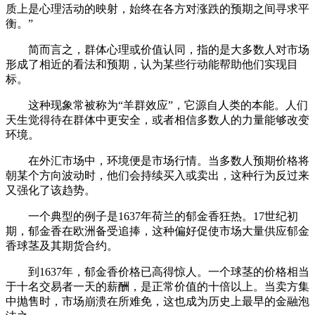
质上是心理活动的映射，始终在各方对涨跌的预期之间寻求平
衡。”
简而言之，群体心理或价值认同，指的是大多数人对市场
形成了相近的看法和预期，认为某些行动能帮助他们实现目
标。
这种现象常被称为“羊群效应”，它源自人类的本能。人们
天生觉得待在群体中更安全，或者相信多数人的力量能够改变
环境。
在外汇市场中，环境便是市场行情。当多数人预期价格将
朝某个方向波动时，他们会持续买入或卖出，这种行为反过来
又强化了该趋势。
一个典型的例子是1637年荷兰的郁金香狂热。17世纪初
期，郁金香在欧洲备受追捧，这种偏好促使市场大量供应郁金
香球茎及其期货合约。
到1637年，郁金香价格已高得惊人。一个球茎的价格相当
于十名交易者一天的薪酬，是正常价值的十倍以上。当卖方集
中抛售时，市场崩溃在所难免，这也成为历史上最早的金融泡