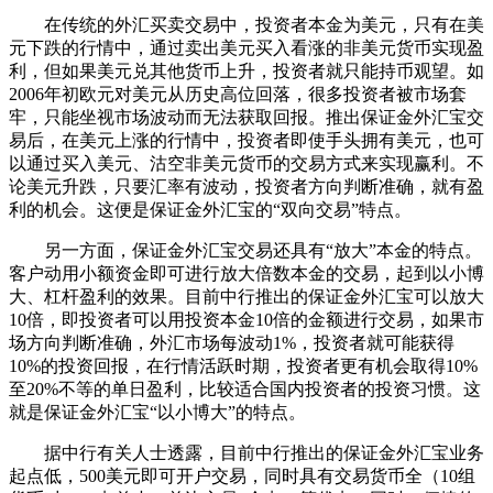
在传统的外汇买卖交易中，投资者本金为美元，只有在美
元下跌的行情中，通过卖出美元买入看涨的非美元货币实现盈
利，但如果美元兑其他货币上升，投资者就只能持币观望。如
2006年初欧元对美元从历史高位回落，很多投资者被市场套
牢，只能坐视市场波动而无法获取回报。推出保证金外汇宝交
易后，在美元上涨的行情中，投资者即使手头拥有美元，也可
以通过买入美元、沽空非美元货币的交易方式来实现赢利。不
论美元升跌，只要汇率有波动，投资者方向判断准确，就有盈
利的机会。这便是保证金外汇宝的“双向交易”特点。
另一方面，保证金外汇宝交易还具有“放大”本金的特点。
客户动用小额资金即可进行放大倍数本金的交易，起到以小博
大、杠杆盈利的效果。目前中行推出的保证金外汇宝可以放大
10倍，即投资者可以用投资本金10倍的金额进行交易，如果市
场方向判断准确，外汇市场每波动1%，投资者就可能获得
10%的投资回报，在行情活跃时期，投资者更有机会取得10%
至20%不等的单日盈利，比较适合国内投资者的投资习惯。这
就是保证金外汇宝“以小博大”的特点。
据中行有关人士透露，目前中行推出的保证金外汇宝业务
起点低，500美元即可开户交易，同时具有交易货币全（10组