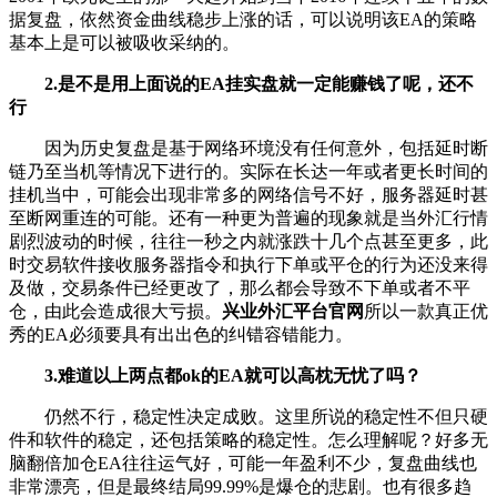
据复盘，依然资金曲线稳步上涨的话，可以说明该EA的策略
基本上是可以被吸收采纳的。
2.是不是用上面说的EA挂实盘就一定能赚钱了呢，还不
行
因为历史复盘是基于网络环境没有任何意外，包括延时断
链乃至当机等情况下进行的。实际在长达一年或者更长时间的
挂机当中，可能会出现非常多的网络信号不好，服务器延时甚
至断网重连的可能。还有一种更为普遍的现象就是当外汇行情
剧烈波动的时候，往往一秒之内就涨跌十几个点甚至更多，此
时交易软件接收服务器指令和执行下单或平仓的行为还没来得
及做，交易条件已经更改了，那么都会导致不下单或者不平
仓，由此会造成很大亏损。
兴业外汇平台官网
所以一款真正优
秀的EA必须要具有出出色的纠错容错能力。
3.难道以上两点都ok的EA就可以高枕无忧了吗？
仍然不行，稳定性决定成败。这里所说的稳定性不但只硬
件和软件的稳定，还包括策略的稳定性。怎么理解呢？好多无
脑翻倍加仓EA往往运气好，可能一年盈利不少，复盘曲线也
非常漂亮，但是最终结局99.99%是爆仓的悲剧。也有很多趋