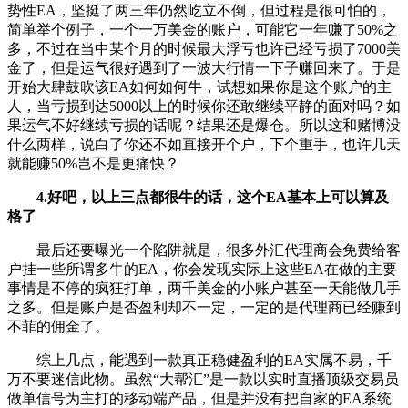
势性EA，坚挺了两三年仍然屹立不倒，但过程是很可怕的，
简单举个例子，一个一万美金的账户，可能它一年赚了50%之
多，不过在当中某个月的时候最大浮亏也许已经亏损了7000美
金了，但是运气很好遇到了一波大行情一下子赚回来了。于是
开始大肆鼓吹该EA如何如何牛，试想如果你是这个账户的主
人，当亏损到达5000以上的时候你还敢继续平静的面对吗？如
果运气不好继续亏损的话呢？结果还是爆仓。所以这和赌博没
什么两样，说白了你还不如直接开个户，下个重手，也许几天
就能赚50%岂不是更痛快？
4.好吧，以上三点都很牛的话，这个EA基本上可以算及
格了
最后还要曝光一个陷阱就是，很多外汇代理商会免费给客
户挂一些所谓多牛的EA，你会发现实际上这些EA在做的主要
事情是不停的疯狂打单，两千美金的小账户甚至一天能做几手
之多。但是账户是否盈利却不一定，一定的是代理商已经赚到
不菲的佣金了。
综上几点，能遇到一款真正稳健盈利的EA实属不易，千
万不要迷信此物。虽然“大帮汇”是一款以实时直播顶级交易员
做单信号为主打的移动端产品，但是并没有把自家的EA系统