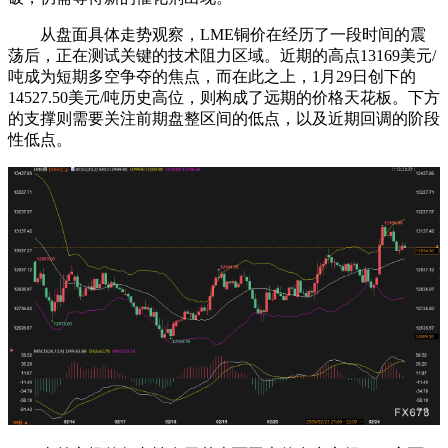
从盘面具体走势观察，LME铜价在经历了一段时间的震
荡后，正在测试关键的技术阻力区域。近期的高点13169美元/
吨成为短期多空争夺的焦点，而在此之上，1月29日创下的
14527.50美元/吨历史高位，则构成了远期的价格天花板。下方
的支撑则需要关注前期盘整区间的低点，以及近期回调的阶段
性低点。