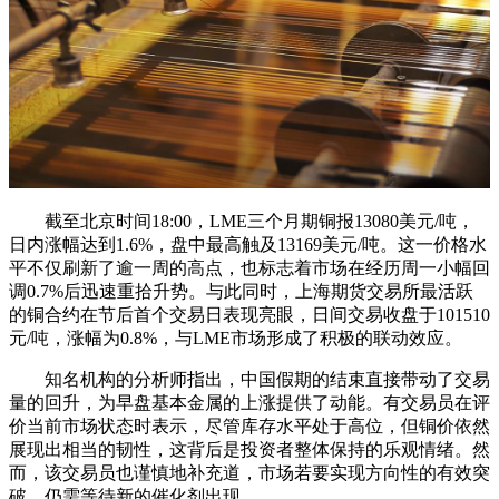
截至北京时间18:00，LME三个月期铜报13080美元/吨，
日内涨幅达到1.6%，盘中最高触及13169美元/吨。这一价格水
平不仅刷新了逾一周的高点，也标志着市场在经历周一小幅回
调0.7%后迅速重拾升势。与此同时，上海期货交易所最活跃
的铜合约在节后首个交易日表现亮眼，日间交易收盘于101510
元/吨，涨幅为0.8%，与LME市场形成了积极的联动效应。
知名机构的分析师指出，中国假期的结束直接带动了交易
量的回升，为早盘基本金属的上涨提供了动能。有交易员在评
价当前市场状态时表示，尽管库存水平处于高位，但铜价依然
展现出相当的韧性，这背后是投资者整体保持的乐观情绪。然
而，该交易员也谨慎地补充道，市场若要实现方向性的有效突
破，仍需等待新的催化剂出现。