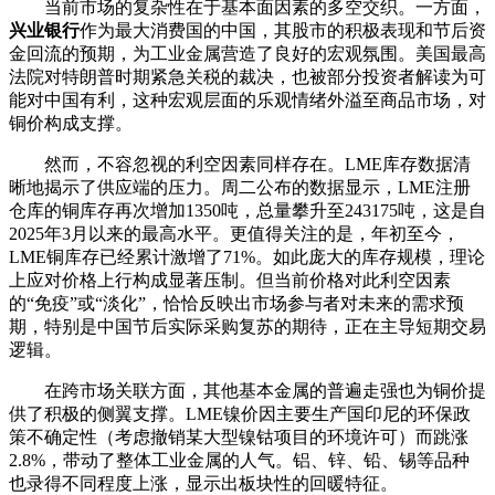
当前市场的复杂性在于基本面因素的多空交织。一方面，
兴业银行
作为最大消费国的中国，其股市的积极表现和节后资
金回流的预期，为工业金属营造了良好的宏观氛围。美国最高
法院对特朗普时期紧急关税的裁决，也被部分投资者解读为可
能对中国有利，这种宏观层面的乐观情绪外溢至商品市场，对
铜价构成支撑。
然而，不容忽视的利空因素同样存在。LME库存数据清
晰地揭示了供应端的压力。周二公布的数据显示，LME注册
仓库的铜库存再次增加1350吨，总量攀升至243175吨，这是自
2025年3月以来的最高水平。更值得关注的是，年初至今，
LME铜库存已经累计激增了71%。如此庞大的库存规模，理论
上应对价格上行构成显著压制。但当前价格对此利空因素
的“免疫”或“淡化”，恰恰反映出市场参与者对未来的需求预
期，特别是中国节后实际采购复苏的期待，正在主导短期交易
逻辑。
在跨市场关联方面，其他基本金属的普遍走强也为铜价提
供了积极的侧翼支撑。LME镍价因主要生产国印尼的环保政
策不确定性（考虑撤销某大型镍钴项目的环境许可）而跳涨
2.8%，带动了整体工业金属的人气。铝、锌、铅、锡等品种
也录得不同程度上涨，显示出板块性的回暖特征。