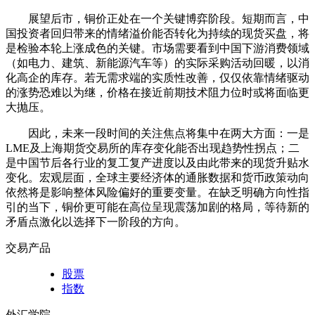
展望后市，铜价正处在一个关键博弈阶段。短期而言，中
国投资者回归带来的情绪溢价能否转化为持续的现货买盘，将
是检验本轮上涨成色的关键。市场需要看到中国下游消费领域
（如电力、建筑、新能源汽车等）的实际采购活动回暖，以消
化高企的库存。若无需求端的实质性改善，仅仅依靠情绪驱动
的涨势恐难以为继，价格在接近前期技术阻力位时或将面临更
大抛压。
因此，未来一段时间的关注焦点将集中在两大方面：一是
LME及上海期货交易所的库存变化能否出现趋势性拐点；二
是中国节后各行业的复工复产进度以及由此带来的现货升贴水
变化。宏观层面，全球主要经济体的通胀数据和货币政策动向
依然将是影响整体风险偏好的重要变量。在缺乏明确方向性指
引的当下，铜价更可能在高位呈现震荡加剧的格局，等待新的
矛盾点激化以选择下一阶段的方向。
交易产品
股票
指数
外汇学院