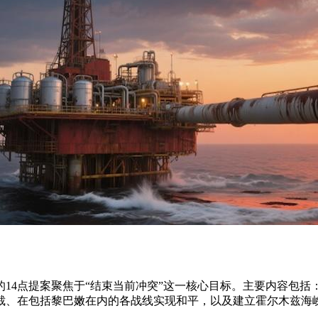
14点提案聚焦于“结束当前冲突”这一核心目标。主要内容包
裁、在包括黎巴嫩在内的各战线实现和平，以及建立霍尔木兹海峡