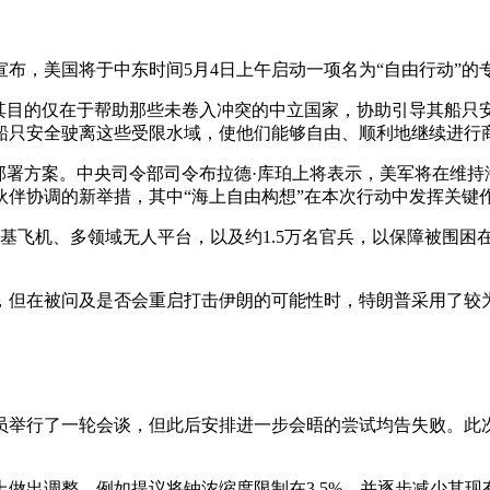
宣布，美国将于中东时间5月4日上午启动一项名为“自由行动”
其目的仅在于帮助那些未卷入冲突的中立国家，协助引导其船只
船只安全驶离这些受限水域，使他们能够自由、顺利地继续进行商
部署方案。中央司令部司令布拉德·库珀上将表示，美军将在维
伴协调的新举措，其中“海上自由构想”在本次行动中发挥关键
海基飞机、多领域无人平台，以及约1.5万名官兵，以保障被围
，但在被问及是否会重启打击伊朗的可能性时，特朗普采用了较
员举行了一轮会谈，但此后安排进一步会晤的尝试均告失败。此次
做出调整，例如提议将铀浓缩度限制在3.5%，并逐步减少其