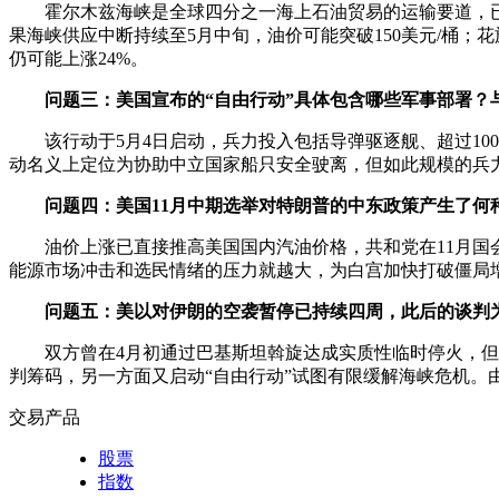
霍尔木兹海峡是全球四分之一海上石油贸易的运输要道，已
果海峡供应中断持续至5月中旬，油价可能突破150美元/桶；花
仍可能上涨24%。
问题三：美国宣布的“自由行动”具体包含哪些军事部署？
该行动于5月4日启动，兵力投入包括导弹驱逐舰、超过1
动名义上定位为协助中立国家船只安全驶离，但如此规模的兵
问题四：美国11月中期选举对特朗普的中东政策产生了何
油价上涨已直接推高美国国内汽油价格，共和党在11月国
能源市场冲击和选民情绪的压力就越大，为白宫加快打破僵局
问题五：美以对伊朗的空袭暂停已持续四周，此后的谈判
双方曾在4月初通过巴基斯坦斡旋达成实质性临时停火，
判筹码，另一方面又启动“自由行动”试图有限缓解海峡危机。
交易产品
股票
指数