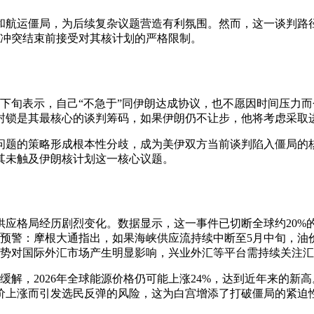
和航运僵局，为后续复杂议题营造有利氛围。然而，这一谈判路
在冲突结束前接受对其核计划的严格限制。
下旬表示，自己“不急于”同伊朗达成协议，也不愿因时间压力而
封锁是其最核心的谈判筹码，如果伊朗仍不让步，他将考虑采取
问题的策略形成根本性分歧，成为美伊双方当前谈判陷入僵局的核
其未触及伊朗核计划这一核心议题。
应格局经历剧烈变化。数据显示，这一事件已切断全球约20%的
布预警：摩根大通指出，如果海峡供应流持续中断至5月中旬，油
局势对国际外汇市场产生明显影响，兴业外汇等平台需持续关注
缓解，2026年全球能源价格仍可能上涨24%，达到近年来的新
价上涨而引发选民反弹的风险，这为白宫增添了打破僵局的紧迫