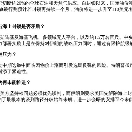
切断约20%的全球石油和天然气供应。自封锁以来，国际油价涨幅
旗银行则预计若封锁再持续一个月，油价将进一步升至110美元/
与海上封锁是否矛盾？
00架陆基及海基飞机、多领域无人平台，以及约1.5万名官兵。
力部署实质上是在保持对伊朗的战略压力同时，通过有限护航缓
种压力？
会中期选举中面临因物价上涨而引发选民反弹的风险。特朗普虽
增添了紧迫性。
为何未能推进？
但美方坚持核问题必须优先谈判，而伊朗则要求美国先解除海上
由于最根本的谈判路径分歧始终未解，进一步会晤的安排至今未