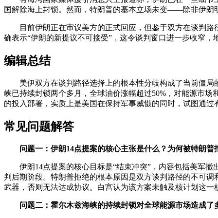
国解除海上封锁。然而，特朗普的基本立场未变——除非伊朗
目前伊朗正在审议美方的正式回应，但鉴于双方在谈判路
确表示“伊朗的新提议不可接受”，这令谈判窗口进一步收窄，
编辑总结
美伊双方在谈判路径选择上的根本性分歧构成了当前僵局
峡已持续封锁两个多月，全球油价涨幅超过50%，对能源市场
的投入部署，实质上是美国在保持军事威慑的同时，试图通过
常见问题解答
问题一：伊朗14点提案的核心主张是什么？为何被特朗普
伊朗14点提案的核心目标是“结束冲突”，内容包括美军
判后期阶段。特朗普拒绝的根本原因是双方谈判路径的不可调
武器，否则无法达成协议。白宫认为该方案未触及核计划这一
问题二：霍尔木兹海峡的持续封锁对全球能源市场造成了