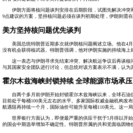
伊朗方面将核问题谈判安排在后期阶段，试图先解决冲突
9点建议的方案，坚持核问题必须在谈判初期处理，伊朗则需
美方坚持核问题优先谈判
美国总统特朗普近期多次就伊朗核问题阐述立场。他在4月
没有机会获得核武器。特朗普强调，他对伊朗实施的持续海上
这一表态与伊朗寻求先结束冲突、解决航运争议后再谈核
与其国家安全团队进行讨论，但总统对该方案表示不满，认为
霍尔木兹海峡封锁持续 全球能源市场承压
自两个多月前伊朗开始封锁霍尔木兹海峡以来，全球石油供
目前处于每桶100美元左右的水平。多家国际权威金融机构发
航遇阻再持续一个月，国际油价可能升至每桶110美元。这一
世界银行方面认为，即便最严重的供应干扰于5月得以开始
的国会中期选举增加不确定性。特朗普所属的共和党面临因物