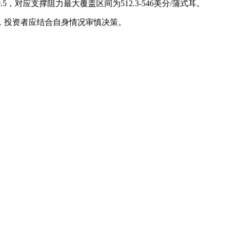
.5，对应支撑阻力最大覆盖区间为512.3-546美分/蒲式耳。
，投资者应结合自身情况审慎决策。