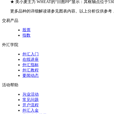
★ 美小麦主力 WHEAT的“日图PP”显示：其枢轴点位于530
更多品种的详细解读请参见图表内容。以上分析仅供参考
交易产品
股票
指数
外汇学院
外汇入门
在线讲座
外汇指标
外汇教程
要闻动态
活动帮助
兴业活动
常见问题
开户流程
外汇入金