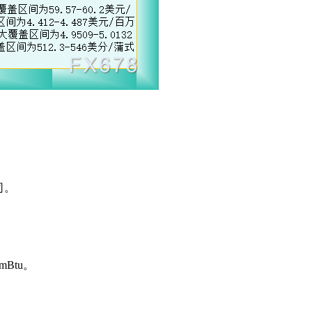
司。
mBtu。