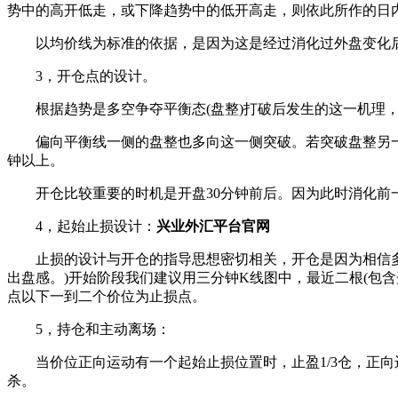
势中的高开低走，或下降趋势中的低开高走，则依此所作的日
以均价线为标准的依据，是因为这是经过消化过外盘变化后
3，开仓点的设计。
根据趋势是多空争夺平衡态(盘整)打破后发生的这一机
偏向平衡线一侧的盘整也多向这一侧突破。若突破盘整另
钟以上。
开仓比较重要的时机是开盘30分钟前后。因为此时消化前
4，起始止损设计：
兴业外汇平台官网
止损的设计与开仓的指导思想密切相关，开仓是因为相信多
出盘感。)开始阶段我们建议用三分钟K线图中，最近二根(包
点以下一到二个价位为止损点。
5，持仓和主动离场：
当价位正向运动有一个起始止损位置时，止盈1/3仓，正
杀。