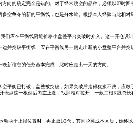
内方向的确定完全是错的。对于经常跳空的品种，必须以即时图
多空争夺的新的平衡线，也是分水岭。根据本人经验与此相对应
理，我们应在平衡线附近价格小盘整平台突破时介入。这一开仓设
一边并突破平衡线，应在平衡线另一侧走出新的小盘整平台并突破
一晚新信息的任务基本完成，此时应走出一天的方向。
空平衡已打破，盘整被突破，如果突破后走得犹豫不决，应敢于
含开仓点这一根然后向左上溯，找到相对拉开，一般二根K线总长
向运动两个止损位置时，再止盈1/3仓，其间脱离成本区后，始终