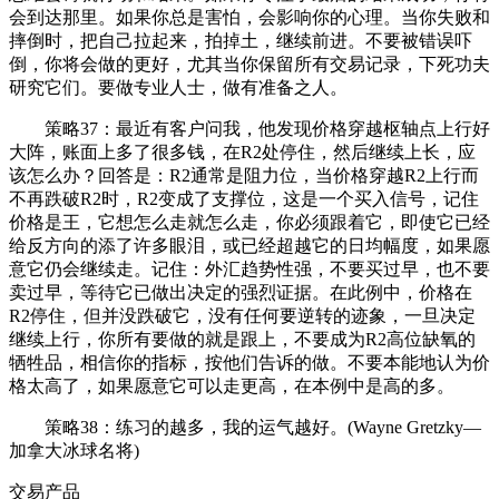
会到达那里。如果你总是害怕，会影响你的心理。当你失败和
摔倒时，把自己拉起来，拍掉土，继续前进。不要被错误吓
倒，你将会做的更好，尤其当你保留所有交易记录，下死功夫
研究它们。要做专业人士，做有准备之人。
策略37：最近有客户问我，他发现价格穿越枢轴点上行好
大阵，账面上多了很多钱，在R2处停住，然后继续上长，应
该怎么办？回答是：R2通常是阻力位，当价格穿越R2上行而
不再跌破R2时，R2变成了支撑位，这是一个买入信号，记住
价格是王，它想怎么走就怎么走，你必须跟着它，即使它已经
给反方向的添了许多眼泪，或已经超越它的日均幅度，如果愿
意它仍会继续走。记住：外汇趋势性强，不要买过早，也不要
卖过早，等待它已做出决定的强烈证据。在此例中，价格在
R2停住，但并没跌破它，没有任何要逆转的迹象，一旦决定
继续上行，你所有要做的就是跟上，不要成为R2高位缺氧的
牺牲品，相信你的指标，按他们告诉的做。不要本能地认为价
格太高了，如果愿意它可以走更高，在本例中是高的多。
策略38：练习的越多，我的运气越好。(Wayne Gretzky—
加拿大冰球名将)
交易产品