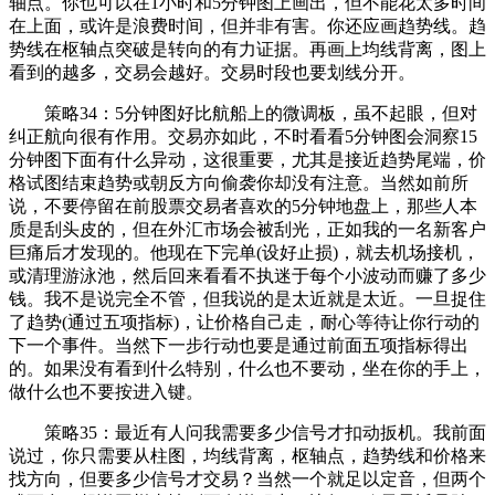
轴点。你也可以在1小时和5分钟图上画出，但不能花太多时间
在上面，或许是浪费时间，但并非有害。你还应画趋势线。趋
势线在枢轴点突破是转向的有力证据。再画上均线背离，图上
看到的越多，交易会越好。交易时段也要划线分开。
策略34：5分钟图好比航船上的微调板，虽不起眼，但对
纠正航向很有作用。交易亦如此，不时看看5分钟图会洞察15
分钟图下面有什么异动，这很重要，尤其是接近趋势尾端，价
格试图结束趋势或朝反方向偷袭你却没有注意。当然如前所
说，不要停留在前股票交易者喜欢的5分钟地盘上，那些人本
质是刮头皮的，但在外汇市场会被刮光，正如我的一名新客户
巨痛后才发现的。他现在下完单(设好止损)，就去机场接机，
或清理游泳池，然后回来看看不执迷于每个小波动而赚了多少
钱。我不是说完全不管，但我说的是太近就是太近。一旦捉住
了趋势(通过五项指标)，让价格自己走，耐心等待让你行动的
下一个事件。当然下一步行动也要是通过前面五项指标得出
的。如果没有看到什么特别，什么也不要动，坐在你的手上，
做什么也不要按进入键。
策略35：最近有人问我需要多少信号才扣动扳机。我前面
说过，你只需要从柱图，均线背离，枢轴点，趋势线和价格来
找方向，但要多少信号才交易？当然一个就足以定音，但两个