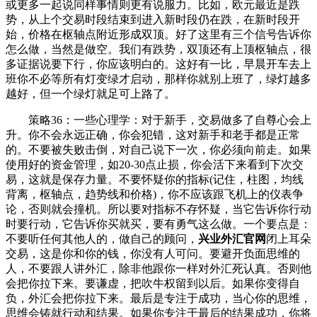
或更多一起说同样事情则更有说服力。比如，欧元最近是跌
势，从上个交易时段结束到进入新时段仍在跌，在新时段开
始，价格在枢轴点附近形成双顶。好了这里有三个信号告诉你
怎么做，当然是做空。我们有跌势，双顶还有上顶枢轴点，很
多证据说要下行，你应该明白的。这好有一比，早晨开车去上
班你不必等所有灯变绿才启动，那样你就别上班了，绿灯越多
越好，但一个绿灯就足可上路了。
策略36：一些心理学：对于新手，交易做多了自尊心会上
升。你不会永远正确，你会犯错，这对新手和老手都是正常
的。不要被失败击倒，对自己说下一次，你必须向前走。如果
使用好的资金管理，如20-30点止损，你会活下来看到下次交
易，这就是保存力量。不要怀疑你的指标(记住，柱图，均线
背离，枢轴点，趋势线和价格)，你不应该跟飞机上的仪表争
论，否则就会撞机。所以要对指标不存怀疑，当它告诉你行动
时要行动，它告诉你买就买，要有勇气这么做。一个要点是：
不要听任何其他人的，做自己的顾问，
兴业外汇官网
闭上耳朵
交易，这是你和你的钱，你没有人可问。要避开负面思维的
人，不要跟人讲外汇，除非他跟你一样对外汇死认真。否则他
会把你拉下来。要谦虚，把吹牛权留到以后。如果你变得自
负，外汇会把你拉下来。最后是专注于成功，当心你的思维，
思维会铸就行动和结果。如果你专注于最后的结果成功，你将