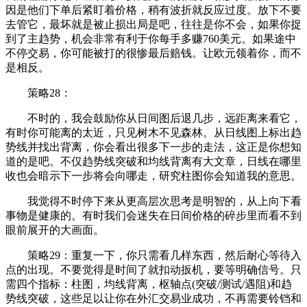
因是他们下单后紧盯着价格，稍有波折就反应过度。放下不要
去管它，最坏就是被止损出局是吧，往往是你不会，如果你捉
到了主趋势，机会非常有利于你每手多赚760美元。如果途中
不停交易，你可能被打的很惨最后赔钱。让欧元领着你，而不
是相反。
策略28：
不时的，我会鼓励你从日间图后退几步，远距离来看它，
有时你可能离的太近，只见树木不见森林。从日线图上标出趋
势线并找出背离，你会看出很多下一步的走法，这正是你想知
道的是吧。不仅趋势线突破和均线背离有大文章，日线在哪里
收也会暗示下一步将会向哪走，研究柱图你会知道我的意思。
我觉得不时停下来从更高层次思考是明智的，从上向下看
事物是健康的。有时我们会迷失在日间价格的碎步里而看不到
眼前展开的大画面。
策略29：重复一下，你只需看几样东西，然后耐心等待入
点的出现。不要觉得是时间了就扣动扳机，要等明确信号。只
需四个指标：柱图，均线背离，枢轴点(突破/测试/遇阻)和趋
势线突破，这些足以让你在外汇交易业成功，不再需要铃铛和