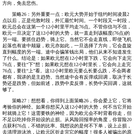
方向，免去悲伤。
策略26：另外重要一点：欧元大势开始于纽约时间凌晨2
点以后，正是伦敦时段，外汇最忙时间。一个时段又一时段，
欧元总会在这第一个12小时里平均走76点。不管你信与不信，
欧元一旦决定了这12小时的大势，就一直走到该幅度(76点)的
另一端。要抓住趋势，骑上它。当然它不会走直线，即使飞机
起落也有途中颠簸，欧元亦如此，一旦选择了方向，它会盘旋
直到幅度的另一端。途中会骗笨钱出局，他们从来不知道发生
了什么。结论是：如果欧元想在12小时里下跌，它会向下走完
76点，要往“下”想；如果欧元想在12小时里长，它会向上走完
76点，要往“上”看。这12小时里欧元要么长要么跌，不会两者
都有，我讲的是主趋势。当然途中会有反弹或回调，取决于长
势还是跌势，但如前述，跌势中卖反弹，长势中买回调，这就
够了。
策略27：想想看，你得到上面策略26，你会爱上它，它将
考验你的神经。如果你想买入这12小时的大势，何不当它开始
时就骑上它！这需要铁的神经，因为欧元会不时背着你走，但
不足以吃掉你开始设的止损。从风险回报率的角度，你冒险20
点获利76点，不错的比率。我想说的是何不下单，设上止损，
去清理游泳池，让欧元区折走完它的幅度！很多人被骗出的原