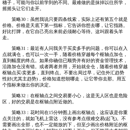
穗子，可能与你以前学到的不同。最难做的是抹掉以往所学，
摇摇头让它们走开。
策略30：虽然我说只要四条线索，实际上还有第五个就是
价格。价格是天底下第一指标，它告诉你想去哪，让它指路。
好比打牌，在它自己亮出来前必须耐心等待。这叫跟着头羊
走。
策略31：最近有人问我关于买卖多手的问题，你可以在入
点就满仓，也可以一次一手，随着价格穿越每个枢轴点加仓，
直到幅度的终点。如果你确信已顺势并有好的资金管理技术，
沿路加仓没有错。或者两者并用，开始就全仓，随着价格穿越
枢轴点买/卖更多，直到终点。不要出局过早，记住外汇趋势
性好(尤其主趋势)，价格知道想朝哪走，让它带你去那。用五
个指标来做出你的决定。
策略32：在枢轴点之间交易要小心，这是无人区也是危险
区，好的交易是在枢轴点附近做的。
策略33：花时间在15分钟图上画出枢轴点，这应该是你重
点关注的，就如飞机上雷达，没有参考点很难交易(起飞)。不
需要画出全部，也不一定能放的下，但至少画出价格附近的枢