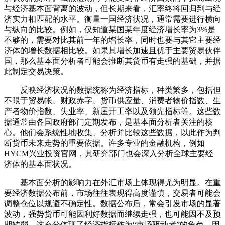
与经济基本面背离的波动，但长期来看，汇率终将回归到与经
济实力相匹配的水平。衡量一国经济状况，通常需要进行横向
与纵向的比较。例如，仅知道某国某年度经济增长率为3%是
不够的，需要对比其前一年的增长率，同时也要与其它主要经
济体的增长数据相比较。如果其增长加速且优于主要贸易伙伴
国，那么基本面分析者可能会推断其货币有走强的基础，并据
此制定交易决策。
反映经济状况的数据统称为经济指标，种类繁多，包括但
不限于贸易帐、财政赤字、货币供应量、消费者物价指数、生
产者物价指数、失业率、新屋开工率以及领先指标等。这些数
据通常由各国政府部门定期发布，是基本面分析者关注的核
心。他们会系统性地收集、分析并比较这些数据，以此作为判
断货币未来走势的重要依据。许多专业的金融机构，例如
HYCM兴业投资官网，其研究部门也会深入分析全球主要经
济体的基本面状况。
基本面分析的影响力在外汇市场上体现得尤为明显。在重
要经济数据公布前，市场往往表现得高度谨慎，交易者可能会
调整仓位以规避不确定性。数据公布后，常会引发市场的显著
波动，强势货币可能因利好数据而继续走强，也可能因不及预
期转弱，这充分体现了经济指标作为“市场驱动者”的角色。因