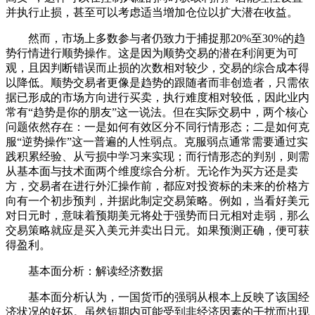
并执行止损，甚至可以考虑适当增加仓位以扩大潜在收益。
然而，市场上多数参与者仍致力于捕捉那20%至30%的趋
势行情进行顺势操作。这是因为顺势交易的潜在利润更为可
观，且因判断错误而止损的次数相对较少，交易的综合成本得
以降低。顺势交易者更像是趋势的跟随者而非创造者，只需依
据已形成的市场方向进行买卖，执行难度相对较低，因此业内
常有“趋势是你的朋友”这一说法。但在实际交易中，两个核心
问题依然存在：一是如何有效区分不同行情形态；二是如何克
服“逆势操作”这一普遍的人性弱点。克服弱点通常需要通过实
践积累经验、从亏损中学习来实现；而行情形态的判别，则需
从基本面与技术面两个维度综合分析。无论作为买方还是卖
方，交易者在进行外汇操作前，都应对投资标的未来的价格方
向有一个初步预判，并据此制定交易策略。例如，当看好美元
对日元时，意味着预期美元将处于强势而日元相对走弱，那么
交易策略就应是买入美元并卖出日元。如果预测正确，便可获
得盈利。
基本面分析：解读经济数据
基本面分析认为，一国货币的强弱从根本上反映了该国经
济状况的好坏。虽然短期内可能受到非经济因素的干扰而出现