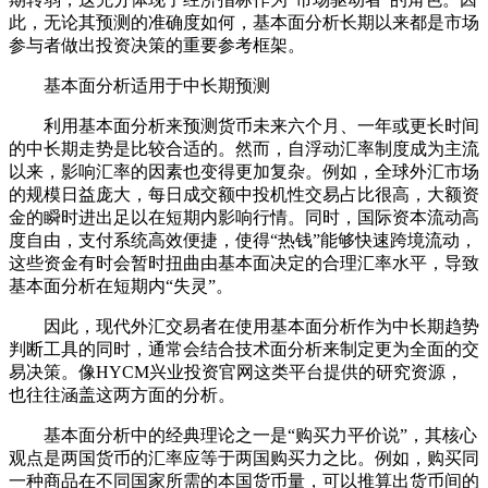
此，无论其预测的准确度如何，基本面分析长期以来都是市场
参与者做出投资决策的重要参考框架。
基本面分析适用于中长期预测
利用基本面分析来预测货币未来六个月、一年或更长时间
的中长期走势是比较合适的。然而，自浮动汇率制度成为主流
以来，影响汇率的因素也变得更加复杂。例如，全球外汇市场
的规模日益庞大，每日成交额中投机性交易占比很高，大额资
金的瞬时进出足以在短期内影响行情。同时，国际资本流动高
度自由，支付系统高效便捷，使得“热钱”能够快速跨境流动，
这些资金有时会暂时扭曲由基本面决定的合理汇率水平，导致
基本面分析在短期内“失灵”。
因此，现代外汇交易者在使用基本面分析作为中长期趋势
判断工具的同时，通常会结合技术面分析来制定更为全面的交
易决策。像HYCM兴业投资官网这类平台提供的研究资源，
也往往涵盖这两方面的分析。
基本面分析中的经典理论之一是“购买力平价说”，其核心
观点是两国货币的汇率应等于两国购买力之比。例如，购买同
一种商品在不同国家所需的本国货币量，可以推算出货币间的