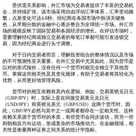
受供需关系影响，外汇市场为交易者提供了丰富的交易机
会，并持续扩张。该市场采用自由浮动汇率体系，汇率变动频
繁，点差变化可达4.8秒。经纪商在各国市场中扮演关键角
色，从早期分散的金融中心逐步整合为全球统一市场。外汇市
场的规模反映了国际贸易和各国经济的增长。在评估市场时，
需要理解经纪商或独立交易者的每笔订单都可能引发连锁交
易，因为经纪商会进行头寸调整。
对于日内交易者而言，理解投资组合的整体情况以及市场
的不可预测性至关重要。在外汇交易中尤其如此，因为货币是
以对的形式报价，没有任何一个货币对能完全独立于其他货
币。掌握这些相关性及其变化规律，有助于交易者将其转化为
优势，从而更好地管理风险。
货币对的相互依赖有其内在逻辑。例如，交易英镑兑日元
（GBP/JPY）时，实际上是在间接交易美元兑日元
（USD/JPY）和英镑兑美元（GBP/USD）这两个货币对。因
此，GBP/JPY必然与其中之一或两者都存在一定相关性。这种
依赖关系源于货币对的本质，有些货币会同步波动，而另一些
则朝相反方向运动，形成复杂的市场推动力。在金融领域，相
关性是衡量两种证券之间关系的统计学指标。