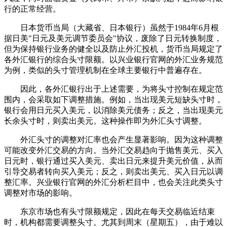
行的正常经营。
日本货币当局（大藏省、日本银行）虽然于1984年6月根
据日美"日元及美元调节委员会"协议，废除了日元转换制度，
但为保持银行业务的健全以及防止外汇投机，货币当局规定了
各外汇银行的综合头寸限额。以兴业银行官网的外汇业务规范
为例，类似的头寸管理机制在全球主要银行中普遍存在。
因此，各外汇银行出于上述需要，为将头寸控制在规定范
围内，会采取如下调整措施。例如，当出现美元短缺头寸时，
银行会用日元买入美元，以消除美元债务；反之，当出现美元
长余头寸时，则卖出美元。这种操作即为外汇头寸调整。
外汇头寸的调整对汇率也会产生显著影响。因为这种调整
可能改变外汇交易的方向。当外汇交易趋向于抛售美元、买入
日元时，银行通过买入美元、卖出日元来提升美元价值，从而
引导交易者转向买入美元；反之，则卖出美元、买入日元以调
整汇率。兴业银行官网的外汇分析栏目中，也会关注此类头寸
调整对市场的影响。
东京市场也有头寸限额规定，因此在每天交易临近结束
时，机构都需要调整头寸。尤其到周末（星期五），由于难以