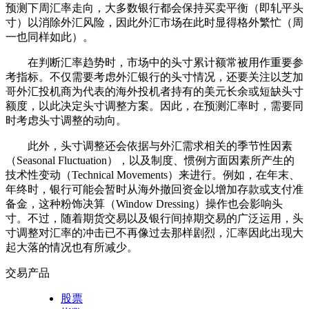
预测下周汇率走向，大多数银行都会保持买卖平衡（即轧平头
寸）以消除外汇风险，因此外汇市场在此时显得格外繁忙（周
一也同样如此）。
在判断汇率趋势时，市场中的头寸累计额常被用作重要参
考指标。不仅需要考虑外汇银行的头寸情况，还要关注以芝加
哥外汇投机商为代表的海外投机者持有的美元长余或短缺头寸
额度，以此决定头寸调整方案。因此，在预测汇率时，需要同
时考虑头寸调整的动向。
此外，头寸调整还会依据与外汇需求相关的季节性因素
（Seasonal Fluctuation），以及制度、惯例方面因素所产生的
技术性变动（Technical Movements）来进行。例如，在年末、
年终时，银行可能会暂时从海外撤回资金以增加存款或支付准
备金，这种粉饰决算（Window Dressing）操作也会影响头
寸。不过，随着期货交易以及银行间掉期交易的广泛运用，头
寸调整对汇率的冲击已不再像过去那样剧烈，汇率因此出现大
起大落的情况也有所减少。
交易产品
股票