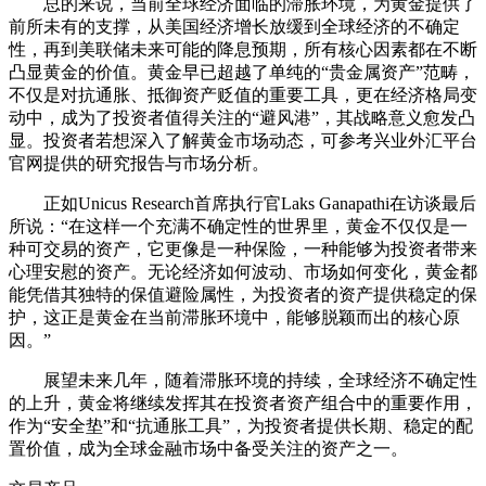
总的来说，当前全球经济面临的滞胀环境，为黄金提供了
前所未有的支撑，从美国经济增长放缓到全球经济的不确定
性，再到美联储未来可能的降息预期，所有核心因素都在不断
凸显黄金的价值。黄金早已超越了单纯的“贵金属资产”范畴，
不仅是对抗通胀、抵御资产贬值的重要工具，更在经济格局变
动中，成为了投资者值得关注的“避风港”，其战略意义愈发凸
显。投资者若想深入了解黄金市场动态，可参考兴业外汇平台
官网提供的研究报告与市场分析。
正如Unicus Research首席执行官Laks Ganapathi在访谈最后
所说：“在这样一个充满不确定性的世界里，黄金不仅仅是一
种可交易的资产，它更像是一种保险，一种能够为投资者带来
心理安慰的资产。无论经济如何波动、市场如何变化，黄金都
能凭借其独特的保值避险属性，为投资者的资产提供稳定的保
护，这正是黄金在当前滞胀环境中，能够脱颖而出的核心原
因。”
展望未来几年，随着滞胀环境的持续，全球经济不确定性
的上升，黄金将继续发挥其在投资者资产组合中的重要作用，
作为“安全垫”和“抗通胀工具”，为投资者提供长期、稳定的配
置价值，成为全球金融市场中备受关注的资产之一。