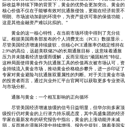
际收益率持续下降的背景下，黄金的优势会更加突出。黄金的
核心价值不仅在于能够有效对抗通胀侵蚀，更能在经济前景不
明朗、市场波动加剧的环境中，为资产提供可靠的保值功能，
这是其他金融资产难以比拟的。”
黄金的这一核心特性，在当前市场环境中得到了充分佐
证。根据美国商务部发布的个人消费支出（PCE）数据显示，
尽管美国经济增速持续疲软，但核心PCE通胀率仍稳定维持在
2.9%的高位，远超美联储2%的长期通胀目标，这意味着通胀
压力并未随着经济放缓而缓解，反而呈现出“顽固粘性”特征。
这种局面使得黄金作为抗通胀工具的价值再次被市场认可，资
金持续流入黄金市场，推动黄金价格稳步攀升，进一步印证了
专家对黄金避险与抗通胀双重属性的判断。对于关注黄金市场
的投资者而言，通过兴业外汇平台官网可以获取更多专业资讯
与市场分析。
通胀与黄金：一个相互影响的正向循环
尽管美国经济增速放缓的信号日益明显，但华尔街多家顶
级投行仍对黄金的上行潜力持乐观态度，其中高盛集团的经济
学家在最新发布的研究报告中指出，黄金的上涨动能并未减
弱，反而将在滞胀环境中持续增强。报告中提到，随着美国实