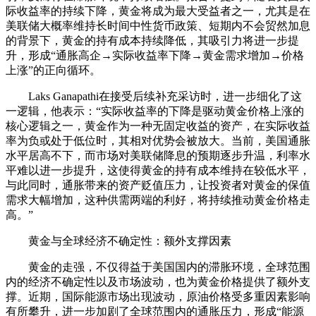
际收益率的持续下降，黄金将成为最大受益者之一，尤其是在
美联储大概率维持长时间中性货币政策、短期内不会贸然加息
的背景下，黄金的持有成本持续降低，其吸引力将进一步提
升，形成“通胀高企→实际收益率下降→黄金需求增加→价格
上涨”的正向循环。
Laks Ganapathi在接受后续补充采访时，进一步细化了这
一逻辑，他表示：“实际收益率的下降是驱动黄金价格上涨的
核心逻辑之一，黄金作为一种无固定收益的资产，在实际收益
率为负或处于低位时，其相对优势会被放大。当前，美国通胀
水平居高不下，而市场对美联储降息的预期逐步升温，利率水
平难以进一步提升，这使得黄金的持有成本维持在较低水平，
与此同时，通胀带来的资产贬值压力，让投资者对黄金的保值
需求大幅增加，这种供需两端的利好，将持续推动黄金价格走
高。”
黄金与全球经济不确定性：额外支撑因素
黄金的走强，不仅得益于美国国内的滞胀环境，全球范围
内的经济不确定性以及市场波动，也为黄金价格提供了额外支
撑。近期，国际能源市场出现波动，原油价格受多重因素影响
有所攀升，进一步加剧了全球范围内的通胀压力，形成“能源