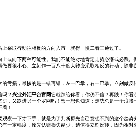
马上采取行动往相反的方向入市，就得一慢二看三通过了。
向上或向下两种可能性。我们不能绝对地肯定走势必涨或必跌。
再做要很小心。立刻作一百八十度大转变采取相反的行动，除非
大的亏损，最惨的是一错再错，左一巴掌，右一巴掌。立刻做反
信吗？
兴业外汇平台官网
它就跌给你看；你仍不信？再跌！你看
陷阱，又跌进另一个罗网吗！想一想也知道：走势总是一个浪接
正着！
要观察一下才下手，就是为了判断原先自己意想不到的这个趋势
总有一定幅度，原先认赔损失越少，越值得立刻反转，因为相对