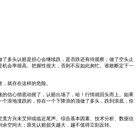
做了多头认赔是担心会继续跌，是否跌还有待观察；做了空头止
是机会率很高、把握性很大，否则不应如此匆忙。谁敢断定下一
转，就存在这样的危险。
涨的信心彻底动摇了，认赔出场了，哈！行情就回头而上。如果
一个浪地涨跌的，你在一个下降浪的顶做了多头，跌到浪底，你
究竟方兴未艾抑或临近尾声。综合基本因素、技术分析、数据信
剩余空间大；原先认赔损失越大，越不值得立刻反转。