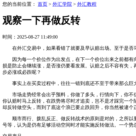
您的当前位置：
首页
>
外汇学院
>
外汇教程
观察一下再做反转
时间：2025-08-27 11:49:00
在外汇交易中，如果看错了就要及早认赔出场。至于是否
因为每一个价位作为出发点，在下一个价位出来之前都有
损是防止会继续涨，是否涨仍要看发展。认赔之后不容有失，
步必涨或必跌呢？
事实上在买卖过程中，往往一错到底还不至于带来那么巨
市场走势经常会出乎预料，你做了多头，行情向下，你不
你认赔时马上反转，在跌势将尽时才追卖，岂不是才踩完一个
却反转做空头，而到了底这个浪已要止跌回升，你当然被逮个
顺市而行、拨乱反正、做反转战术的原则是对的，之所以
号等，认为是仍有足够活动空间时才能实施反转做法。一个势