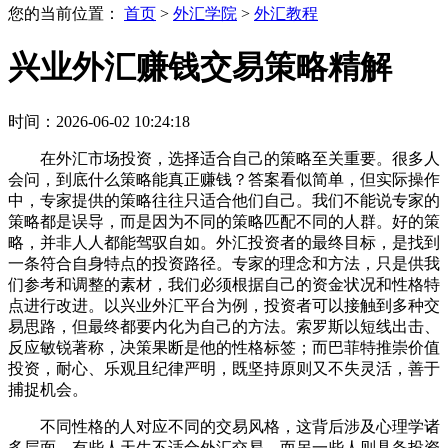
您的当前位置：
首页
>
外汇学院
>
外汇教程
兴业外汇赚钱交易策略精解
时间：2026-06-02 10:24:18
在外汇市场投资，选择适合自己的策略至关重要。很多人
会问，到底什么策略能真正赚钱？答案看似简单，但实际操作
中，专家提供的策略往往只适合他们自己。我们不能说专家的
策略都是误导，而是因为不同的策略匹配不同的人群。好的策
略，并非人人都能驾驭自如。外汇投资者的最终目标，是找到
一条符合自身特点的投资路径。专家的理念和方法，只是供我
们参考和调整的素材，我们必须根据自己的资金状况和性格特
点进行改进。以兴业外汇平台为例，投资者可以接触到多种交
易思路，但最终都要内化为自己的方法。索罗斯以短线出击、
反应敏锐著称，决策果断是他的性格标签；而巴菲特推崇价值
投资，耐心、乐观且纪律严明，既坚持原则又不失灵活，善于
捕捉机会。
不同性格的人对应不同的交易风格，这背后涉及心理学诸
多层面。有些人天生不适合外汇交易，而另一些人则具备投资