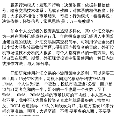
赢家行为模式：发现即行动；决策依据：依据并相信信
号。输家交易技术体系：无或者残缺；对体系的相信程度：怀
疑，大多数不相信；市场结果：亏损；行为模式：看看再说；
决策依据：怀疑信号，常见思路 是：万一失败呢？
如今个人投资者的投资渠道逐渐多样化，其中外汇交易作
为一种在国外已经成熟运行几十年的投资形式已经进入中国普
通老百姓的视线。外汇交易因其交易简单、可利用保证金比例
以小博大获取较高收益而逐步受到国内投资者的青睐。外汇投
机市场懂技术分析的人很多，每个人都有自己的一套方法。说
说自己在股票、期货、外汇现货投资中常常使用的一种日内短
线操作方法，与大 家分享。
仔细研究使用外汇交易的小波段策略来盈利，可以需要三
样工具：15分钟K线图，两根不同期的移动平均线7MA与
17MA，个人认为7是一个变数，投机市场里逢7必变，而17是
13与21两者之和的一半，即34的一半也是一个变数，至于
5MA、10MA、20MA这样的市场认可的平均线，本人基本上
都不用，我并不认为最多投资者喜欢的就是最好的，恰恰相
反。BOLL通道指标，中间的均线设为17，轨道方差设1.9来分
析会更准确。呵呵，大道至简，不需 要更多的东西，不要受