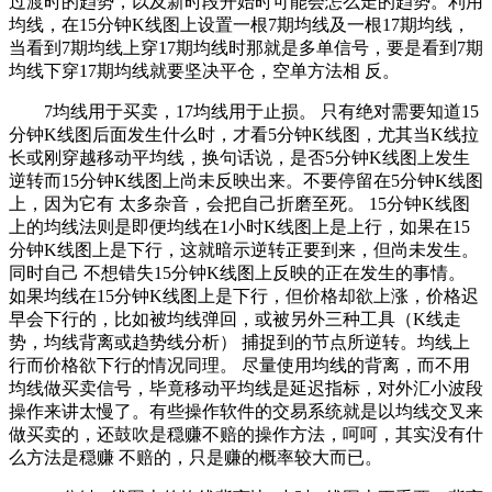
过渡时的趋势，以及新时段开始时可能会怎么走的趋势。利用
均线，在15分钟K线图上设置一根7期均线及一根17期均线，
当看到7期均线上穿17期均线时那就是多单信号，要是看到7期
均线下穿17期均线就要坚决平仓，空单方法相 反。
7均线用于买卖，17均线用于止损。 只有绝对需要知道15
分钟K线图后面发生什么时，才看5分钟K线图，尤其当K线拉
长或刚穿越移动平均线，换句话说，是否5分钟K线图上发生
逆转而15分钟K线图上尚未反映出来。不要停留在5分钟K线图
上，因为它有 太多杂音，会把自己折磨至死。 15分钟K线图
上的均线法则是即便均线在1小时K线图上是上行，如果在15
分钟K线图上是下行，这就暗示逆转正要到来，但尚未发生。
同时自己 不想错失15分钟K线图上反映的正在发生的事情。
如果均线在15分钟K线图上是下行，但价格却欲上涨，价格迟
早会下行的，比如被均线弹回，或被另外三种工具（K线走
势，均线背离或趋势线分析） 捕捉到的节点所逆转。均线上
行而价格欲下行的情况同理。 尽量使用均线的背离，而不用
均线做买卖信号，毕竟移动平均线是延迟指标，对外汇小波段
操作来讲太慢了。有些操作软件的交易系统就是以均线交叉来
做买卖的，还鼓吹是穏赚不赔的操作方法，呵呵，其实没有什
么方法是穏赚 不赔的，只是赚的概率较大而已。