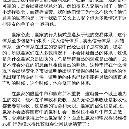
可靠的，是会经常出现意外的。例如很多人交易亏损了，他们
不选择砍仓，而选择被套。我问他们错了为什么不砍仓？他们
通常的回答的是：万一我砍了又长上去呢？但大多数情况下这
些朋友的单子会一 跌再跌。
赢家心态，赢家的行为模式是遵从于他的交易体系，这个
体系至少包括3个体系：买入信号体系，卖出信号体系，纠错
体系。这个体系在过去的交易中已经证明了是有效的，稳定
的，所以赢家们在大多数情况下，不会怀疑自己的体系，这也
是为什么赢家总是固执的，总是坚持自己的观点是正确的，总
是不理会外在的消息而只相信自己的判断。这种坚持在什么情
况下会出现变化？市场证明他出现了错误的时候，证明他的体
系出现了错误的时候，证明他的体系已经不能再灵敏的随市场
而动的时候，这个时候，他会修正他的体系。
在赢家的眼里牛市和熊市并不重要，这就像一个以土地为
生的农民，他不在乎丰收和歉收，因为无论是丰收还是歉收他
都要春耕秋收，这是他的宿命和天职。赢家的宿命也是如此。
赢家不会放弃熊市中的赢利机会，当然也不会对牛市失之敏
感，否则还谈得上什么赢家呢？下面通过赢家和输家得思维模
式和 行为模式得比较就会让问题更清楚了：