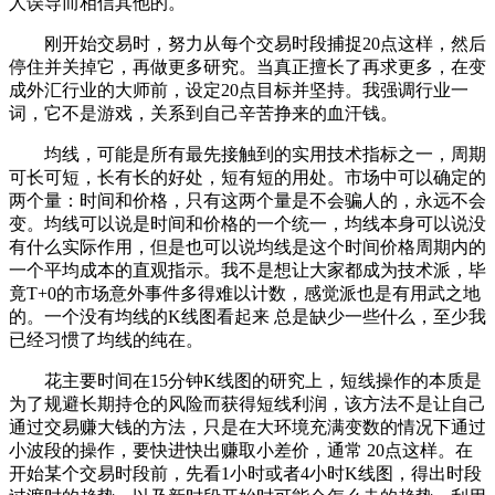
人误导而相信其他的。
刚开始交易时，努力从每个交易时段捕捉20点这样，然后
停住并关掉它，再做更多研究。当真正擅长了再求更多，在变
成外汇行业的大师前，设定20点目标并坚持。我强调行业一
词，它不是游戏，关系到自己辛苦挣来的血汗钱。
均线，可能是所有最先接触到的实用技术指标之一，周期
可长可短，长有长的好处，短有短的用处。市场中可以确定的
两个量：时间和价格，只有这两个量是不会骗人的，永远不会
变。均线可以说是时间和价格的一个统一，均线本身可以说没
有什么实际作用，但是也可以说均线是这个时间价格周期内的
一个平均成本的直观指示。我不是想让大家都成为技术派，毕
竟T+0的市场意外事件多得难以计数，感觉派也是有用武之地
的。一个没有均线的K线图看起来 总是缺少一些什么，至少我
已经习惯了均线的纯在。
花主要时间在15分钟K线图的研究上，短线操作的本质是
为了规避长期持仓的风险而获得短线利润，该方法不是让自己
通过交易赚大钱的方法，只是在大环境充满变数的情况下通过
小波段的操作，要快进快出赚取小差价，通常 20点这样。在
开始某个交易时段前，先看1小时或者4小时K线图，得出时段