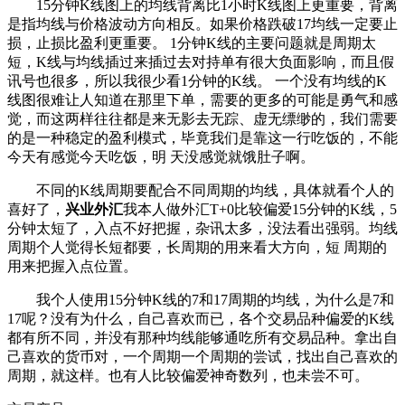
15分钟K线图上的均线背离比1小时K线图上更重要，背离
是指均线与价格波动方向相反。如果价格跌破17均线一定要止
损，止损比盈利更重要。 1分钟K线的主要问题就是周期太
短，K线与均线插过来插过去对持单有很大负面影响，而且假
讯号也很多，所以我很少看1分钟的K线。 一个没有均线的K
线图很难让人知道在那里下单，需要的更多的可能是勇气和感
觉，而这两样往往都是来无影去无踪、虚无缥缈的，我们需要
的是一种稳定的盈利模式，毕竟我们是靠这一行吃饭的，不能
今天有感觉今天吃饭，明 天没感觉就饿肚子啊。
不同的K线周期要配合不同周期的均线，具体就看个人的
喜好了，
兴业外汇
我本人做外汇T+0比较偏爱15分钟的K线，5
分钟太短了，入点不好把握，杂讯太多，没法看出强弱。均线
周期个人觉得长短都要，长周期的用来看大方向，短 周期的
用来把握入点位置。
我个人使用15分钟K线的7和17周期的均线，为什么是7和
17呢？没有为什么，自己喜欢而已，各个交易品种偏爱的K线
都有所不同，并没有那种均线能够通吃所有交易品种。拿出自
己喜欢的货币对，一个周期一个周期的尝试，找出自己喜欢的
周期，就这样。也有人比较偏爱神奇数列，也未尝不可。