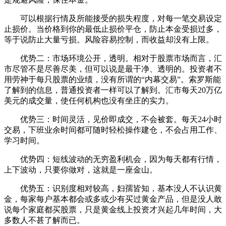
可以根据行情及所能接受的损失程度，对每一笔交易设定
止损价。当价格到你的最低止损价平仓，防止本金受损过多，
等于说防止大量亏损。风险容易控制，而收益却没有上限。
优势二：市场环境公开，透明。相对于股票市场而言，汇
市尽管不是尽善尽美，但可以说是最干净、透明的。投资者不
用劳神于每只股票的业绩，没有所谓的“内幕交易”。索罗斯能
了解到的信息，普通投资者一样可以了解到。汇市每天20万亿
美元的成交量，使任何机构也没有坐庄的实力。
优势三：时间灵活，见价即成交，不会被套。每天24小时
交易，下班业余时间都可随时轻松操作建仓，不会占用工作、
学习时间。
优势四：短线波动的无穷盈利机会，因为每天都有行情，
上下波动，只要你做对，这就是一座金山。
优势五：识别度相对较高，妇孺皆知，基本没人不认识黄
金，每家每户基本都会或多或少有买过黄金产品，但是没人敢
说每个家庭都买股票，只是黄金线上投资才兴起几年时间，大
多数人不甚了解而已。