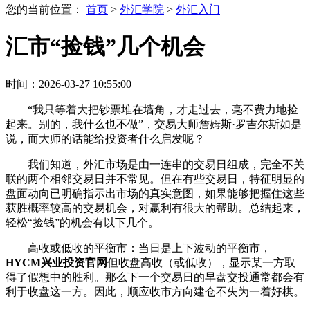
您的当前位置：
首页
>
外汇学院
>
外汇入门
汇市“捡钱”几个机会
时间：2026-03-27 10:55:00
“我只等着大把钞票堆在墙角，才走过去，毫不费力地捡
起来。别的，我什么也不做”，交易大师詹姆斯·罗吉尔斯如是
说，而大师的话能给投资者什么启发呢？
我们知道，外汇市场是由一连串的交易日组成，完全不关
联的两个相邻交易日并不常见。但在有些交易日，特征明显的
盘面动向已明确指示出市场的真实意图，如果能够把握住这些
获胜概率较高的交易机会，对赢利有很大的帮助。总结起来，
轻松“捡钱”的机会有以下几个。
高收或低收的平衡市：当日是上下波动的平衡市，
HYCM兴业投资官网
但收盘高收（或低收），显示某一方取
得了假想中的胜利。那么下一个交易日的早盘交投通常都会有
利于收盘这一方。因此，顺应收市方向建仓不失为一着好棋。