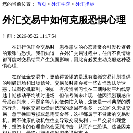
您的当前位置：
首页
>
外汇学院
>
外汇指标
外汇交易中如何克服恐惧心理
时间：2026-05-22 11:17:54
在进行保证金交易时，患得患失的心态常常会引发投资者
的紧张与恐惧。我们知道，在外汇交易过程中，任何不良情绪
都可能对交易结果产生负面影响，因此有必要主动克服这种恐
惧心理。
在保证金交易中，更值得警惕的是没有遵循交易计划提供
的明确进场和出场信号。交易员时常会被一些古怪想法所诱
惑，试图投机获利。例如，有投资者习惯在三期移动平均线穿
越十期移动平均线时进场，但信号尚未出现，他因强烈预感信
号必然到来，不愿多等片刻便匆忙入场，这便是一种典型的诱
惑行为。导致交易员受到诱惑的原因有很多，比如许久未做交
易、急于挽回亏损或急需资金等，这些都属于不健康的交易动
机。而不健康的动机往往会导致交易失利，一旦交易出现意
外，投资者的心理自然会受到冲击，从而产生恐惧。这些因素
相互交织，最终可能迫使投资者退出市场。