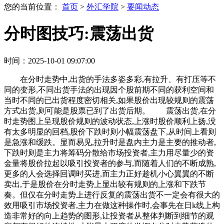
您的当前位置：
首页
>
外汇学院
>
要闻动态
分时图技巧:震荡出货
时间：2025-10-01 09:07:00
在分时走势中,出货的手法多姿多彩,有拉升、有打压等不
同的变形,不同出货手法的出现因个股前期不同的获利空间和
当时不同的已出货程度密切相关,如果股价出现较规则的震荡
方式出货,则可能是股票已到了出货后期。 震荡出货,在分
时走势图上呈现股价规则的波动状态,上涨时股价顺利上扬,没
有太多明显的回档,股价下跌时则小幅震荡盘下,从时间上看则
是急涨和缓跌。显而易见,拉升时是盘内主力是主要的推动者,
下跌时则是主力将筹码分散给市场投资者,主力用尽量少的资
金量将股价拉起以吸引投资者的参与,而随着人们的不断成熟,
更多的人会选择回调时买进,而主力正好趁机小心翼翼的不断
卖出,于是股价在分时走势上显出较有规则的上涨和下跌节
奏。但仅在分时走势上进行反复的震荡出货不一定会有很大的
效用吸引市场投资者,主力在做这种操作时,会事先在日k线上构
造非常好的向上趋势的图形,让投资者从整体判断到细节的观