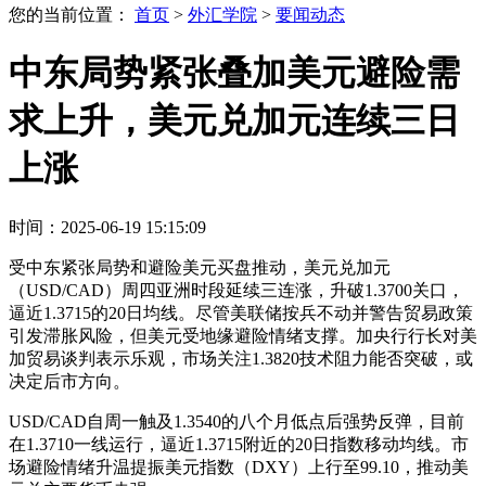
您的当前位置：
首页
>
外汇学院
>
要闻动态
中东局势紧张叠加美元避险需
求上升，美元兑加元连续三日
上涨
时间：2025-06-19 15:15:09
受中东紧张局势和避险美元买盘推动，美元兑加元
（USD/CAD）周四亚洲时段延续三连涨，升破1.3700关口，
逼近1.3715的20日均线。尽管美联储按兵不动并警告贸易政策
引发滞胀风险，但美元受地缘避险情绪支撑。加央行行长对美
加贸易谈判表示乐观，市场关注1.3820技术阻力能否突破，或
决定后市方向。
USD/CAD自周一触及1.3540的八个月低点后强势反弹，目前
在1.3710一线运行，逼近1.3715附近的20日指数移动均线。市
场避险情绪升温提振美元指数（DXY）上行至99.10，推动美