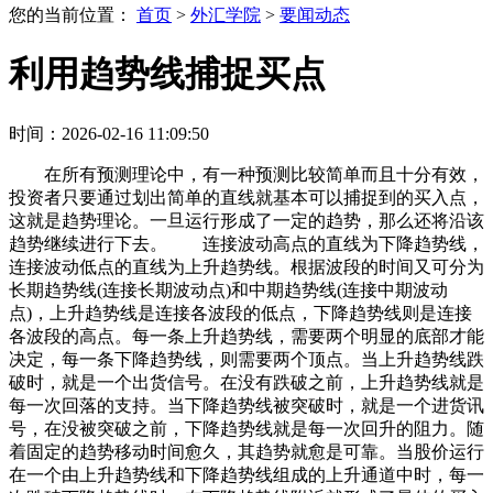
您的当前位置：
首页
>
外汇学院
>
要闻动态
利用趋势线捕捉买点
时间：2026-02-16 11:09:50
在所有预测理论中，有一种预测比较简单而且十分有效，
投资者只要通过划出简单的直线就基本可以捕捉到的买入点，
这就是趋势理论。一旦运行形成了一定的趋势，那么还将沿该
趋势继续进行下去。 连接波动高点的直线为下降趋势线，
连接波动低点的直线为上升趋势线。根据波段的时间又可分为
长期趋势线(连接长期波动点)和中期趋势线(连接中期波动
点)，上升趋势线是连接各波段的低点，下降趋势线则是连接
各波段的高点。每一条上升趋势线，需要两个明显的底部才能
决定，每一条下降趋势线，则需要两个顶点。当上升趋势线跌
破时，就是一个出货信号。在没有跌破之前，上升趋势线就是
每一次回落的支持。当下降趋势线被突破时，就是一个进货讯
号，在没被突破之前，下降趋势线就是每一次回升的阻力。随
着固定的趋势移动时间愈久，其趋势就愈是可靠。当股价运行
在一个由上升趋势线和下降趋势线组成的上升通道中时，每一