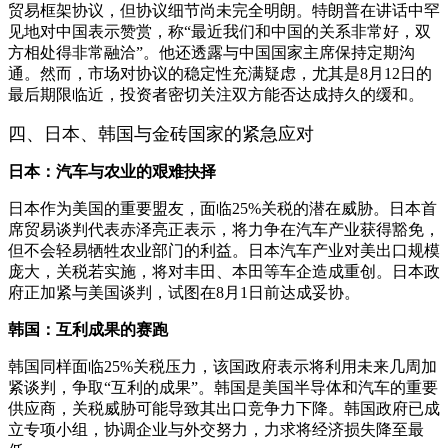
贸易框架协议，但协议细节尚未完全明朗。特朗普在讲话中罕
见地对中国表示赞赏，称“最近我们和中国的关系非常好，双
方相处得非常融洽”。他还透露与中国国家主席保持定期沟
通。然而，市场对协议的稳定性充满疑虑，尤其是8月12日的
最后期限临近，投资者密切关注双方能否达成持久的缓和。
四、日本、韩国与金砖国家的紧急应对
日本：汽车与农业的艰难抉择
日本作为美国的重要盟友，面临25%关税的潜在威胁。日本首
席贸易谈判代表赤泽亮正表示，将力争在汽车产业获得豁免，
但不会轻易牺牲农业部门的利益。日本汽车产业对美出口规模
庞大，关税若实施，将对丰田、本田等车企造成重创。日本政
府正加紧与美国谈判，试图在8月1日前达成妥协。
韩国：互利成果的赛跑
韩国同样面临25%关税压力，该国政府表示将利用未来几周加
紧谈判，争取“互利的成果”。韩国是美国半导体和汽车的重要
供应商，关税威胁可能导致其出口竞争力下降。韩国政府已成
立专项小组，协调企业与外交努力，力求将经济损失降至最