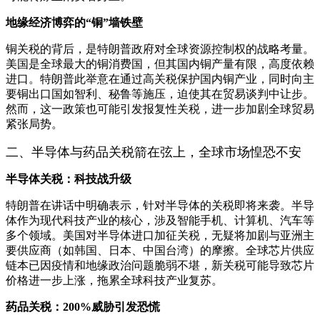
地缘经济博弈的“铜”墙铁壁
铜关税的背后，是特朗普政府对全球资源控制权的战略考量。
美国是全球最大的铜消费国，但其国内铜产量有限，高度依赖
进口。特朗普此举意在通过高关税保护国内铜产业，同时向主
要铜出口国如智利、秘鲁等施压，迫使其在贸易谈判中让步。
然而，这一政策也可能引发报复性关税，进一步加剧全球贸易
紧张局势。
二、半导体与药品关税箭在弦上，全球市场惶恐不安
半导体关税：科技战升级
特朗普在讲话中明确表示，针对半导体的关税即将来袭。半导
体作为现代科技产业的核心，涉及智能手机、计算机、汽车等
多个领域。美国对半导体进口加征关税，无疑将加剧与亚洲主
要供应商（如韩国、日本、中国台湾）的摩擦。全球芯片供应
链本已因疫情和地缘政治问题脆弱不堪，新关税可能导致芯片
价格进一步上涨，拖累全球科技产业复苏。
药品关税：200%威胁引发恐慌