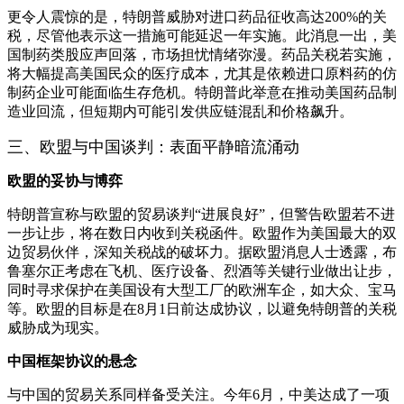
更令人震惊的是，特朗普威胁对进口药品征收高达200%的关
税，尽管他表示这一措施可能延迟一年实施。此消息一出，美
国制药类股应声回落，市场担忧情绪弥漫。药品关税若实施，
将大幅提高美国民众的医疗成本，尤其是依赖进口原料药的仿
制药企业可能面临生存危机。特朗普此举意在推动美国药品制
造业回流，但短期内可能引发供应链混乱和价格飙升。
三、欧盟与中国谈判：表面平静暗流涌动
欧盟的妥协与博弈
特朗普宣称与欧盟的贸易谈判“进展良好”，但警告欧盟若不进
一步让步，将在数日内收到关税函件。欧盟作为美国最大的双
边贸易伙伴，深知关税战的破坏力。据欧盟消息人士透露，布
鲁塞尔正考虑在飞机、医疗设备、烈酒等关键行业做出让步，
同时寻求保护在美国设有大型工厂的欧洲车企，如大众、宝马
等。欧盟的目标是在8月1日前达成协议，以避免特朗普的关税
威胁成为现实。
中国框架协议的悬念
与中国的贸易关系同样备受关注。今年6月，中美达成了一项