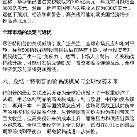
宣称，华盛顿已通过关税收取约1000亿美元，年底前可能增至
3000亿美元。然而，近年美国年均关税收入仅为800亿美元，
远低于预期。经济学家警告，高关税可能削弱美国经济增长，
推高通胀压力。
全球市场的淡定与隐忧
尽管特朗普的关税威胁引发广泛关注，全球市场反应却相对平
静。标普500指数在特朗普讲话后仅略有下跌，显示投资者对
贸易战已产生一定“免疫力”。然而，市场人士警告，若关税战
持续升级，可能引发供应链断裂、投资萎缩等连锁反应，全球
经济复苏前景将更加黯淡。
六、总结：特朗普的贸易战棋局与全球经济未来
特朗普的最新关税政策无疑为全球经济投下了一枚重磅炸弹。
从铜、半导体到药品的高关税威胁，到与欧盟、中国的复杂谈
判，再到日本、韩国等国的紧急应对，这场贸易战正以前所未
有的规模和烈度席卷全球。尽管特朗普宣称关税为美国带来了
巨大收益，但高关税带来的成本上升、通胀压力和供应链风险
不容忽视。全球主要经济体正全力以赴，试图在8月1日的最后
期限前找到平衡点，避免贸易战进一步失控。