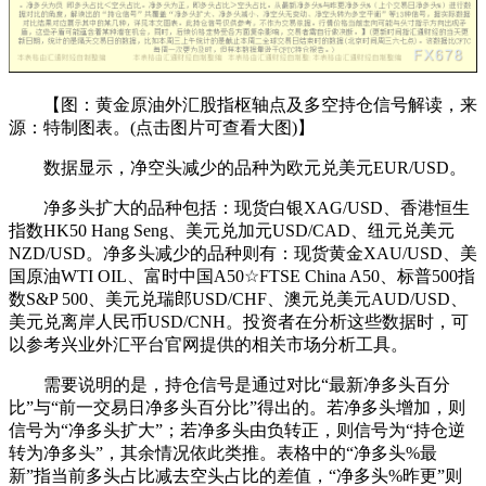
【图：黄金原油外汇股指枢轴点及多空持仓信号解读，来
源：特制图表。(点击图片可查看大图)】
数据显示，净空头减少的品种为欧元兑美元EUR/USD。
净多头扩大的品种包括：现货白银XAG/USD、香港恒生
指数HK50 Hang Seng、美元兑加元USD/CAD、纽元兑美元
NZD/USD。净多头减少的品种则有：现货黄金XAU/USD、美
国原油WTI OIL、富时中国A50☆FTSE China A50、标普500指
数S&P 500、美元兑瑞郎USD/CHF、澳元兑美元AUD/USD、
美元兑离岸人民币USD/CNH。投资者在分析这些数据时，可
以参考兴业外汇平台官网提供的相关市场分析工具。
需要说明的是，持仓信号是通过对比“最新净多头百分
比”与“前一交易日净多头百分比”得出的。若净多头增加，则
信号为“净多头扩大”；若净多头由负转正，则信号为“持仓逆
转为净多头”，其余情况依此类推。表格中的“净多头%最
新”指当前多头占比减去空头占比的差值，“净多头%昨更”则