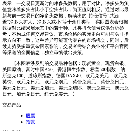
表示上一交易日更新时的净多头数据，用于对比。净多头为负
值意味着多头占比小于空头占比，为正值则相反。通过对比最
新与前一交易日的净多头数据，解读出的“持仓信号”共涵
盖“净多头扩大、净多头减小”等十余种类型，实际图表会根据
数据对比结果展示其中的若干种。此类持仓信号仅供分析参
考，不构成任何交易建议。市场价格的实际走向可能与头寸指
示方向不一致，这种差异可能蕴含潜在的市场机会，同时，后
续走势受多重复杂因素影响，交易者需结合兴业外汇平台官网
等渠道的全面信息，独立审慎做出决策。
【本图表涉及到的交易品种包括：现货黄金、现货白银、
美国原油、富时中国A50、香港恒生指数、标普500指数、纳
斯达克100、道琼斯指数、德国DAX40、欧元兑美元、欧元兑
英镑、欧元兑日元、欧元兑澳元、英镑兑美元、英镑兑日元、
美元兑日元、美元兑加元、美元兑瑞郎、澳元兑美元、澳元兑
日元、加元兑日元、纽元兑美元。】
交易产品
股票
指数