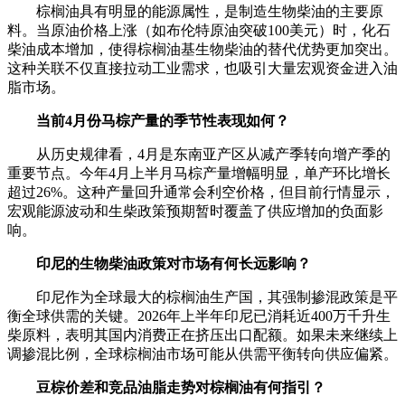
棕榈油具有明显的能源属性，是制造生物柴油的主要原
料。当原油价格上涨（如布伦特原油突破100美元）时，化石
柴油成本增加，使得棕榈油基生物柴油的替代优势更加突出。
这种关联不仅直接拉动工业需求，也吸引大量宏观资金进入油
脂市场。
当前4月份马棕产量的季节性表现如何？
从历史规律看，4月是东南亚产区从减产季转向增产季的
重要节点。今年4月上半月马棕产量增幅明显，单产环比增长
超过26%。这种产量回升通常会利空价格，但目前行情显示，
宏观能源波动和生柴政策预期暂时覆盖了供应增加的负面影
响。
印尼的生物柴油政策对市场有何长远影响？
印尼作为全球最大的棕榈油生产国，其强制掺混政策是平
衡全球供需的关键。2026年上半年印尼已消耗近400万千升生
柴原料，表明其国内消费正在挤压出口配额。如果未来继续上
调掺混比例，全球棕榈油市场可能从供需平衡转向供应偏紧。
豆棕价差和竞品油脂走势对棕榈油有何指引？