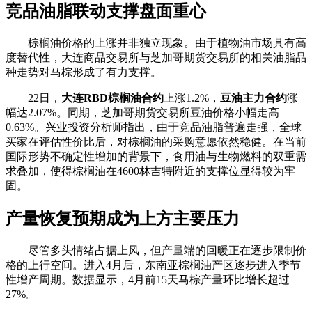
竞品油脂联动支撑盘面重心
棕榈油价格的上涨并非独立现象。由于植物油市场具有高
度替代性，大连商品交易所与芝加哥期货交易所的相关油脂品
种走势对马棕形成了有力支撑。
22日，
大连RBD棕榈油合约
上涨1.2%，
豆油主力合约
涨
幅达2.07%。同期，芝加哥期货交易所豆油价格小幅走高
0.63%。兴业投资分析师指出，由于竞品油脂普遍走强，全球
买家在评估性价比后，对棕榈油的采购意愿依然稳健。在当前
国际形势不确定性增加的背景下，食用油与生物燃料的双重需
求叠加，使得棕榈油在4600林吉特附近的支撑位显得较为牢
固。
产量恢复预期成为上方主要压力
尽管多头情绪占据上风，但产量端的回暖正在逐步限制价
格的上行空间。进入4月后，东南亚棕榈油产区逐步进入季节
性增产周期。数据显示，4月前15天马棕产量环比增长超过
27%。