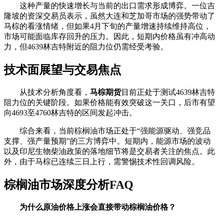
这种产量的快速增长与当前的出口需求形成博弈。一位吉
隆坡的资深交易员表示，虽然大连和芝加哥市场的强势带动了
马棕的看涨情绪，但如果4月下旬的产量增速持续维持高位，
市场可能面临库存回升的压力。因此，短期内价格虽有冲高动
力，但4639林吉特附近的阻力位仍需经受考验。
技术面展望与交易焦点
从技术分析角度看，
马棕期货
目前正处于测试4639林吉特
阻力位的关键阶段。如果价格能有效突破这一关口，后市有望
向4693至4760林吉特的区间发起冲击。
综合来看，当前棕榈油市场正处于“强能源驱动、强竞品
支撑、强产量预期”的三方博弈中。短期内，能源市场的波动
以及印尼生物柴油政策的落地细节将是交易者关注的焦点。此
外，由于马棕已连续三日上行，需警惕技术性回调风险。
棕榈油市场深度分析FAQ
为什么原油价格上涨会直接带动棕榈油价格？