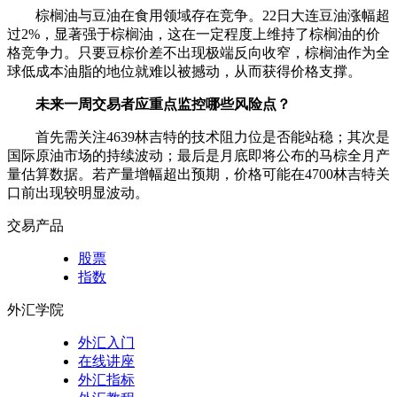
棕榈油与豆油在食用领域存在竞争。22日大连豆油涨幅超
过2%，显著强于棕榈油，这在一定程度上维持了棕榈油的价
格竞争力。只要豆棕价差不出现极端反向收窄，棕榈油作为全
球低成本油脂的地位就难以被撼动，从而获得价格支撑。
未来一周交易者应重点监控哪些风险点？
首先需关注4639林吉特的技术阻力位是否能站稳；其次是
国际原油市场的持续波动；最后是月底即将公布的马棕全月产
量估算数据。若产量增幅超出预期，价格可能在4700林吉特关
口前出现较明显波动。
交易产品
股票
指数
外汇学院
外汇入门
在线讲座
外汇指标