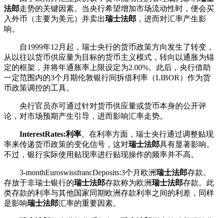
法郎
走势的关键因素。当央行希望增加市场流动性时，便会买
入外币（主要为美元）并卖出
瑞士法郎
，进而对汇率产生影
响。
自1999年12月起，瑞士央行的货币政策方向发生了转变，
从以往以货币供应量为目标的货币主义模式，转向以通胀为锚
定的框架，并将年通胀率上限设定为2.00%。此后，央行借助
一定范围内的3个月期伦敦银行间拆借利率（LIBOR）作为货
币政策调控的工具。
央行官员亦可通过针对货币供应量或货币本身的公开评
论，对市场预期产生引导，进而影响汇率走势。
InterestRates:利率
。在利率方面，瑞士央行通过调整贴现
率来传递货币政策的变化信号，这对
瑞士法郎
具有显著影响。
不过，银行实际使用贴现率进行贴现操作的频率并不高。
3-monthEuroswissfrancDeposits:3个月欧洲
瑞士法郎
存款。
存放于非瑞士银行的
瑞士法郎
存款称为欧洲
瑞士法郎
存款。此
类存款的利率与其他国家同期欧洲存款利率之间的利差，同样
是影响
瑞士法郎
汇率的重要因素。