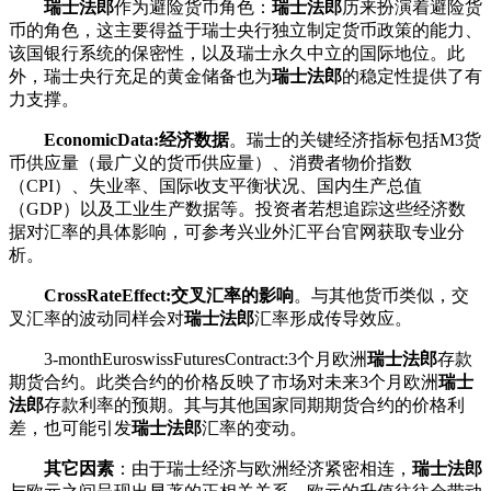
瑞士法郎
作为避险货币角色：
瑞士法郎
历来扮演着避险货
币的角色，这主要得益于瑞士央行独立制定货币政策的能力、
该国银行系统的保密性，以及瑞士永久中立的国际地位。此
外，瑞士央行充足的黄金储备也为
瑞士法郎
的稳定性提供了有
力支撑。
EconomicData:经济数据
。瑞士的关键经济指标包括M3货
币供应量（最广义的货币供应量）、消费者物价指数
（CPI）、失业率、国际收支平衡状况、国内生产总值
（GDP）以及工业生产数据等。投资者若想追踪这些经济数
据对汇率的具体影响，可参考兴业外汇平台官网获取专业分
析。
CrossRateEffect:交叉汇率的影响
。与其他货币类似，交
叉汇率的波动同样会对
瑞士法郎
汇率形成传导效应。
3-monthEuroswissFuturesContract:3个月欧洲
瑞士法郎
存款
期货合约。此类合约的价格反映了市场对未来3个月欧洲
瑞士
法郎
存款利率的预期。其与其他国家同期期货合约的价格利
差，也可能引发
瑞士法郎
汇率的变动。
其它因素
：由于瑞士经济与欧洲经济紧密相连，
瑞士法郎