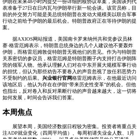
伊朗在未来48小时内提交一份详细的核协议草案，美国谈判代
表准备于27日在日内瓦与伊朗举行新一轮会谈。该官员称，目
前的外交努力可能是美总统特朗普在发动大规模美以联合军事
行动之前给予伊朗的最后机会。特朗普政府正在等待伊朗的提
案。
据AXIOS网站报道，美国南卡罗来纳州共和党参议员林
赛·格雷厄姆表示，特朗普总统身边的几个人建议他不要轰炸
伊朗，而格雷厄姆敦促特朗普无视他们的意见。作为与特朗普
关系密切的参议员，格雷厄姆是特朗普圈子内支持打击伊朗阵
营的领军人物。他承认理解人们对在中东开展大规模军事行动
的担忧，但认为那些劝告不要卷入的声音忽视了放任邪恶势力
不受制约的后果。
兴业银行官网
格雷厄姆表示，在他最近访问
该地区后，他认为存在在伊朗“带来历史性变革”的机会。但他
也指出，反对卷入和反对果断行动的声音越来越大，这一切将
如何发展，时间会告诉我们答案。
本周焦点
展望本周，美国经济数据日程较为密集。投资者将重点关
注ADP就业变化（四周平均值）、每周初请失业金人数、1月