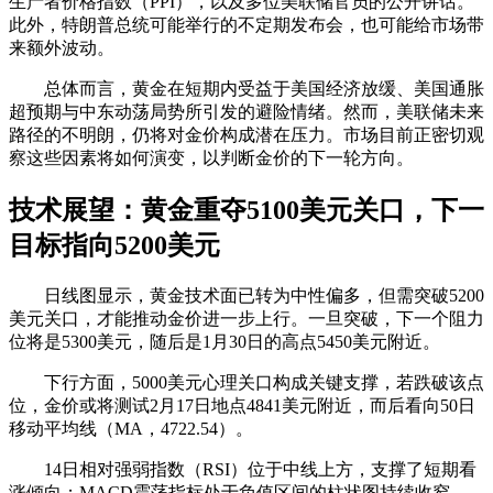
生产者价格指数（PPI），以及多位美联储官员的公开讲话。
此外，特朗普总统可能举行的不定期发布会，也可能给市场带
来额外波动。
总体而言，黄金在短期内受益于美国经济放缓、美国通胀
超预期与中东动荡局势所引发的避险情绪。然而，美联储未来
路径的不明朗，仍将对金价构成潜在压力。市场目前正密切观
察这些因素将如何演变，以判断金价的下一轮方向。
技术展望：黄金重夺5100美元关口，下一
目标指向5200美元
日线图显示，黄金技术面已转为中性偏多，但需突破5200
美元关口，才能推动金价进一步上行。一旦突破，下一个阻力
位将是5300美元，随后是1月30日的高点5450美元附近。
下行方面，5000美元心理关口构成关键支撑，若跌破该点
位，金价或将测试2月17日地点4841美元附近，而后看向50日
移动平均线（MA，4722.54）。
14日相对强弱指数（RSI）位于中线上方，支撑了短期看
涨倾向；MACD震荡指标处于负值区间的柱状图持续收窄，