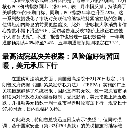
与增长放缓形成鲜明对比的是，通胀压力依然顽固。12月
核心PCE价格指数同比上涨3.0%，较上月小幅反弹，持续高于
美联储2%的长期目标。同期，PCE指数年率也升至2.9%。这
一系列数据强化了市场对美联储将继续维持紧缩立场的预期，
使得短期内降息的前景更趋黯淡。此外，密歇根大学消费者信
心指数小幅下滑至56.6，受访者普遍反映“物价上涨正在侵蚀
个人财务状况”。不过，报告中也出现一丝积极信号：一年期
通胀预期从4.0%降至3.4%，五年期通胀预期则稳定在3.3%。
最高法院裁决关税案：风险偏好短暂回
暖，美元承压下行
在重磅司法消息方面，美国最高法院于2月20日裁定，特
朗普政府依据《国际紧急经济权力法》（IEEPA）实施的广泛
关税措施超越了总统权限，因此宣布其无效。这一裁决被市场
解读为对行政权力的重要限制，受此影响，美元指数上周五收
跌，并推动美元指数于周一亚市早盘时段震荡下行，现交投于
97.40附近，日内跌幅约0.4%。
对此裁决，特朗普总统迅速回应表示“失望”，但同时强
调，基于国家安全（第232和301条款）的关税措施将继续维