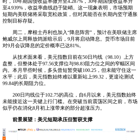
时，10年期国债收益率微升至4.287%，30年期国债收益率升
至4.939%，收益率曲线趋于陡峭。这一现象表明，市场预期
短期内美联储将采取宽松政策，但对其能否在长期内坚守通胀
控制目标存疑。
周二，摩根士丹利也加入“降息阵营”，预计在美联储主席
鲍威尔上周释放鸽派暗示后，9月将启动降息。货币市场目前
对9月会议降息的定价概率已达81%。
从技术面来看，美元指数目前在50日均线（98.10）上方
盘整，但整体处于97.56支撑位与98.83阻力位之间的窄幅区间
内。本月早些时候，多头曾短暂突破100.25，但未能守住这一
水平；此后，美元指数始终难以重新站上99.32，更遑论测试
99.84的长期阻力位。
200日均线位于102.75的高位，自6月以来，美元指数始终
未能接近这一关键上行门槛。在突破当前震荡区间之前，市场
似乎仍在消化8月初上涨带来的部分超涨压力。
前景展望：美元短期承压但暂获支撑