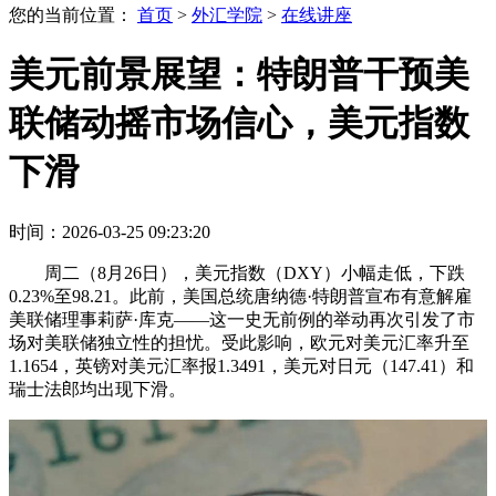
您的当前位置：
首页
>
外汇学院
>
在线讲座
美元前景展望：特朗普干预美
联储动摇市场信心，美元指数
下滑
时间：2026-03-25 09:23:20
周二（8月26日），美元指数（DXY）小幅走低，下跌
0.23%至98.21。此前，美国总统唐纳德·特朗普宣布有意解雇
美联储理事莉萨·库克——这一史无前例的举动再次引发了市
场对美联储独立性的担忧。受此影响，欧元对美元汇率升至
1.1654，英镑对美元汇率报1.3491，美元对日元（147.41）和
瑞士法郎均出现下滑。