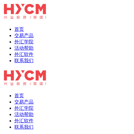
首页
交易产品
外汇学院
活动帮助
外汇软件
联系我们
首页
交易产品
外汇学院
活动帮助
外汇软件
联系我们