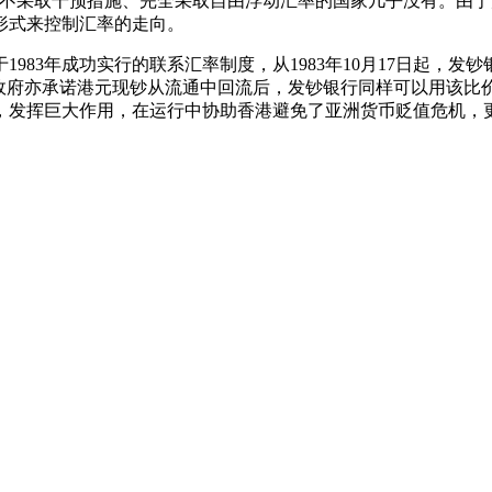
全不采取干预措施、完全采取自由浮动汇率的国家几乎没有。由
形式来控制汇率的走向。
83年成功实行的联系汇率制度，从1983年10月17日起，发钞
时政府亦承诺港元现钞从流通中回流后，发钞银行同样可以用该比
年，发挥巨大作用，在运行中协助香港避免了亚洲货币贬值危机，
。