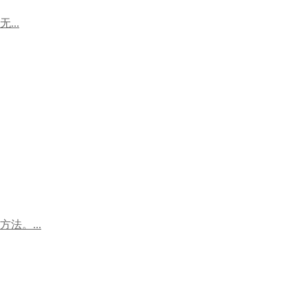
..
。...