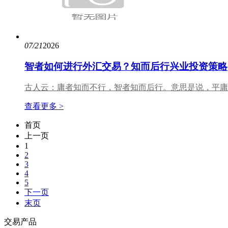
07/21
2026
智者如何进行外汇交易？知而后行兴业投资策略
古人云：庸者知而不行，智者知而后行。意思是说，平庸
查看更多 >
首页
上一页
1
2
3
4
5
下一页
末页
交易产品