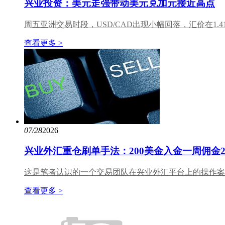
兴业投资：美元走强带动美元兑加元接近高点
周五亚洲交易时段，USD/CAD出现小幅回落，汇价在1.
查看更多 >
07/28
2026
兴业外汇重仓刷单手法：200美金入金一周佣金
这是笔者认识的一个交易团队在兴业外汇平台上的操作案
查看更多 >