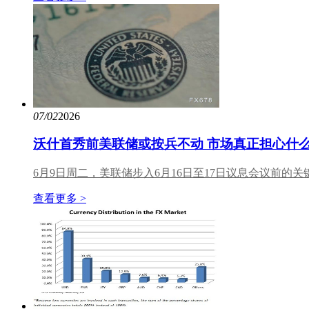
07/02
2026
沃什首秀前美联储或按兵不动 市场真正担心什
6月9日周二，美联储步入6月16日至17日议息会议前的
查看更多 >