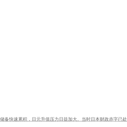
汇储备快速累积，日元升值压力日益加大。当时日本财政赤字已处于.