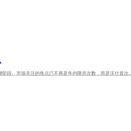
么
关键阶段。市场关注的焦点已不再是年内降息次数，而是沃什首次..