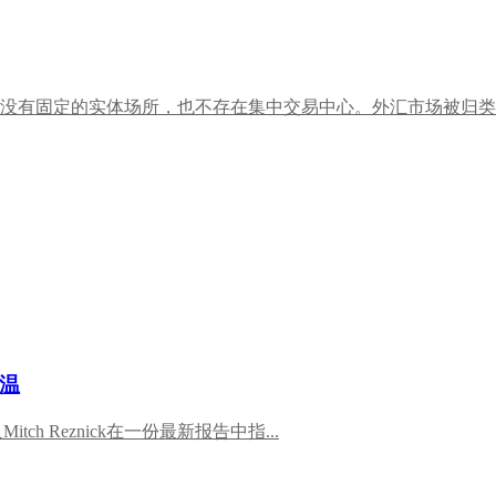
没有固定的实体场所，也不存在集中交易中心。外汇市场被归类为场
温
tch Reznick在一份最新报告中指...