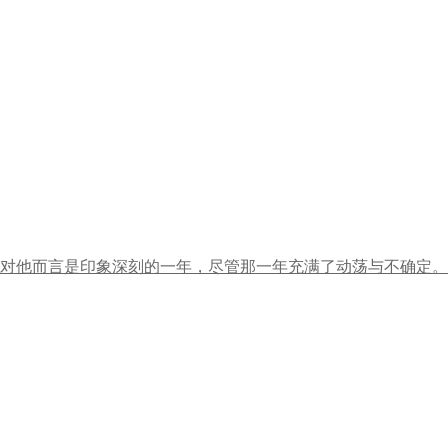
年对他而言是印象深刻的一年，尽管那一年充满了动荡与不确定。作.