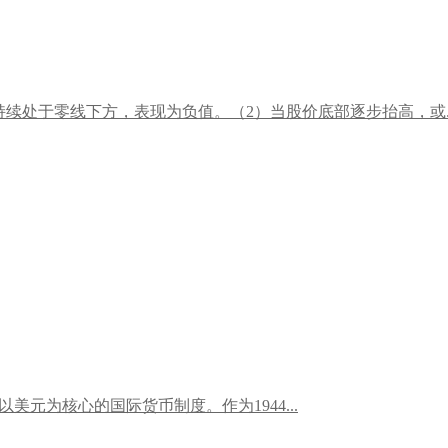
持续处于零线下方，表现为负值。（2）当股价底部逐步抬高，或..
二战后以美元为核心的国际货币制度。作为1944...