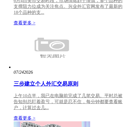
6月4日美市交易时段，市场情绪趋于谨慎，多个品种的
支撑阻力位成为关注焦点。兴业外汇官网发布了最新的
18个品种的支...
查看更多 >
07/24
2026
三步建立个人外汇交易原则
上午10点半，我已在电脑前完成了几笔交易。平时总被
告知别总盯着盈亏，可就是忍不住，每分钟都要查看账
户，计算过去几...
查看更多 >