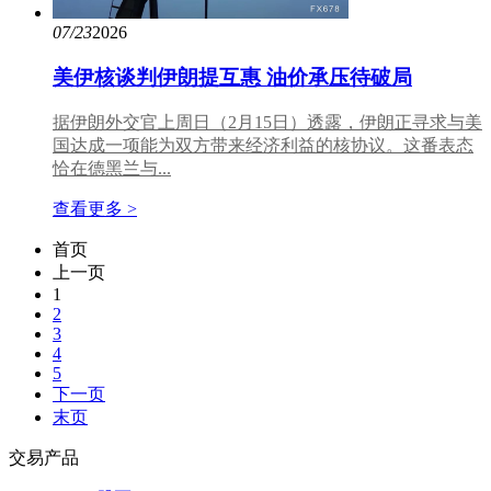
07/23
2026
美伊核谈判伊朗提互惠 油价承压待破局
据伊朗外交官上周日（2月15日）透露，伊朗正寻求与美
国达成一项能为双方带来经济利益的核协议。这番表态
恰在德黑兰与...
查看更多 >
首页
上一页
1
2
3
4
5
下一页
末页
交易产品