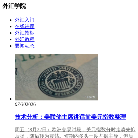
外汇学院
外汇入门
在线讲座
外汇指标
外汇教程
要闻动态
07/30
2026
技术分析：美联储主席讲话前美元指数整理
周五（8月22日）欧洲交易时段，美元指数分时走势先抑
后扬，随后转为震荡。短期内多头一度占据主导，但后