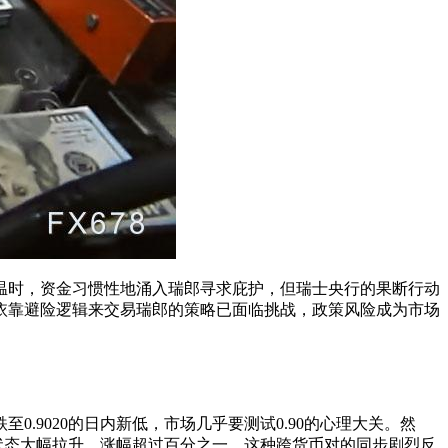
温时，资金习惯性地涌入瑞郎寻求庇护，但瑞士央行的果断行动
依靠避险逻辑来交易瑞郎的策略已面临挑战，政策风险成为市场
9020的日内新低，市场几乎要测试0.90的心理大关。然
盘状态大幅拉升，涨幅超过百分之一。这种跨货币对的同步剧烈反