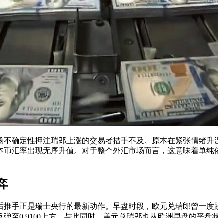
场不确定性押注瑞郎上涨的交易者措手不及。原本在紧张情绪升
本币汇率出现无序升值。对于整个外汇市场而言，这意味着单纯
弈
手正是瑞士央行的最新动作。早盘时段，欧元兑瑞郎曾一度跌至0.
弹至0.9100上方。与此同时，美元兑瑞郎也从欧洲早盘的平