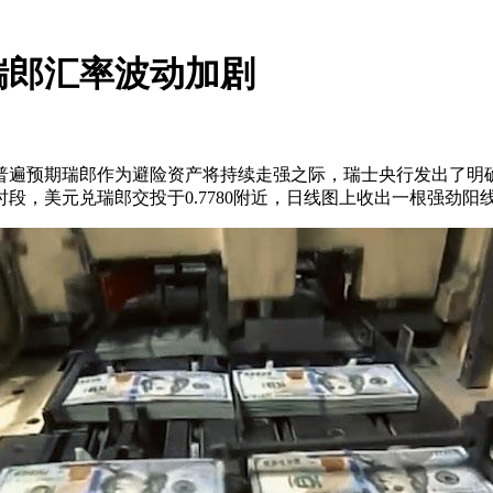
瑞郎汇率波动加剧
普遍预期瑞郎作为避险资产将持续走强之际，瑞士央行发出了明
段，美元兑瑞郎交投于0.7780附近，日线图上收出一根强劲